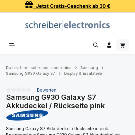
Jetzt Gratis-Geschenk ab 30 €
Zum Hauptinhalt springen
Waren
Du bist hier:
schreiber-electronics
Samsung
Samsung G930 Galaxy S7
Display & Ersatzteile
Bewerten
Samsung G930 Galaxy S7
Durchschnittliche Bewertung von 0 von 5 Sternen
Akkudeckel / Rückseite pink
Samsung Galaxy S7 Akkudeckel / Rückseite in pink.
Bestehend aus Samsung G930 Galaxy S7 Akkudeckel mit