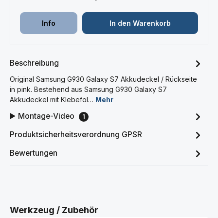
Info
In den Warenkorb
Beschreibung
Original Samsung G930 Galaxy S7 Akkudeckel / Rückseite
in pink. Bestehend aus Samsung G930 Galaxy S7
Akkudeckel mit Klebefol…
Mehr
▶️ Montage-Video
1
Produktsicherheitsverordnung GPSR
Bewertungen
Produktgalerie überspringen
Werkzeug / Zubehör