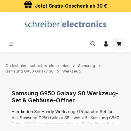
Jetzt Gratis-Geschenk ab 30 €
Zum Hauptinhalt springen
Waren
Du bist hier:
schreiber-electronics
Samsung
Samsung G950 Galaxy S8
Werkzeug
Samsung G950 Galaxy S8 Werkzeug-
Set & Gehäuse-Öffner
Hier finden Sie Handy-Werkzeug / Reparatur-Set für
das Samsung G950 Galaxy S8 - wie z.B.: Samsung G950
Galaxy S8 Schraubenreher, Galaxy S8 Gehäuseöffner,
Pinzetten, magnetische Handy Matte, Kontaktspray und