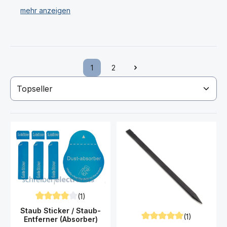
vieles mehr.
Haben Sie Ihr gewünschtes G950 Galaxy S8 Werkzeug
nicht gefunden? Dann kontaktieren Sie uns!
1
2
Seite
Seite
(1)
Durchschnittliche Bewertung von 4 von 5 Sternen
Staub Sticker / Staub-
(1)
Entferner (Absorber)
Durchschnittliche Bewert