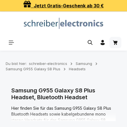
Jetzt Gratis-Geschenk ab 30 €
Zum Hauptinhalt springen
Waren
Du bist hier:
schreiber-electronics
Samsung
Samsung G955 Galaxy S8 Plus
Headsets
Samsung G955 Galaxy S8 Plus
Headset, Bluetooth Headset
Hier finden Sie für das Samsung G955 Galaxy S8 Plus
Bluetooth Headsets sowie kabelgebundene mono
stereo Headsets für das Samsung G955 Galaxy S8
Plus.