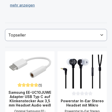
Haben Sie Ihr gewünschtes Samsung G955 Galaxy S8
Plus Headset nicht gefunden? Dann kontaktieren Sie
uns!
(1)
Durchschnittliche Bewertung von 5 von 5 Sternen
Samsung EE-UC10JUWE
Adapter USB Typ C auf
Durchschnittliche Bewer
Powerstar In-Ear Stereo
Klinkenstecker Aux 3,5
Headset mit Mikro
mm Headset Audio weiß
Powerstar In-Ear Stereo
Original Samsung EE-