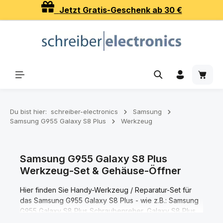
Jetzt Gratis-Geschenk ab 30 €
Zum Hauptinhalt springen
Waren
Du bist hier:
schreiber-electronics
Samsung
Samsung G955 Galaxy S8 Plus
Werkzeug
Samsung G955 Galaxy S8 Plus
Werkzeug-Set & Gehäuse-Öffner
Hier finden Sie Handy-Werkzeug / Reparatur-Set für
das Samsung G955 Galaxy S8 Plus - wie z.B.: Samsung
G955 Galaxy S8 Plus Schraubenreher, Galaxy S8 Plus
Gehäuseöffner, Pinzetten, magnetische Handy Matte,