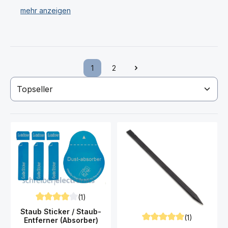
Kontaktspray und vieles mehr.
Haben Sie Ihr gewünschtes G955 Galaxy S8 Plus
Werkzeug nicht gefunden? Dann kontaktieren Sie uns!
1
2
Seite
Seite
(1)
Durchschnittliche Bewertung von 4 von 5 Sternen
Staub Sticker / Staub-
(1)
Entferner (Absorber)
Durchschnittliche Bewert