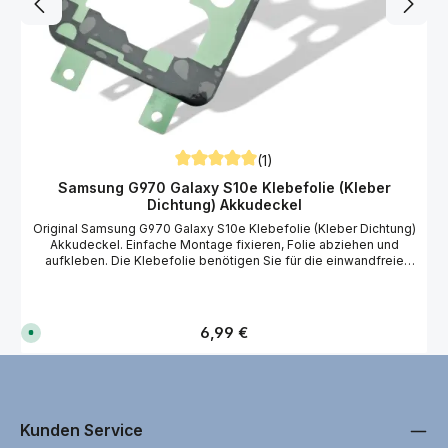
(1)
Durchschnittliche Bewertung von 5 von 5
Samsung G970 Galaxy S10e Klebefolie (Kleber
Dichtung) Akkudeckel
Original Samsung G970 Galaxy S10e Klebefolie (Kleber Dichtung)
Akkudeckel. Einfache Montage fixieren, Folie abziehen und
aufkleben. Die Klebefolie benötigen Sie für die einwandfreie
Montage vom Samsung Galaxy S10e Akkudeckel. Wir empfehlen
Ihnen bei der Reparatur vom Samsung Galaxy S10e antistatische
Handschuhe zu benutzen! Passend für Ihre Akkudeckel und
Ersatzteil Reparatur vom Samsung SM-G970F Galaxy S10e
Regulärer Preis:
6,99 €
S
Smartphone.
o
f
o
r
t
v
e
r
Kunden Service
f