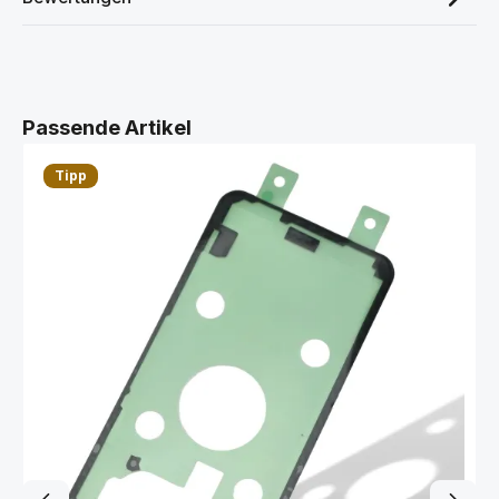
Produktgalerie überspringen
Passende Artikel
Tipp