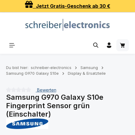
Jetzt Gratis-Geschenk ab 30 €
Zum Hauptinhalt springen
Waren
Du bist hier:
schreiber-electronics
Samsung
Samsung G970 Galaxy S10e
Display & Ersatzteile
Bewerten
Samsung G970 Galaxy S10e
Durchschnittliche Bewertung von 0 von 5 Sternen
Fingerprint Sensor grün
(Einschalter)