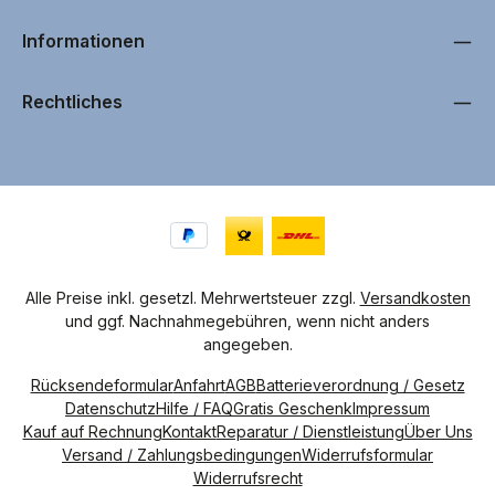
ü
g
b
Informationen
a
r
,
L
i
Rechtliches
e
f
e
r
u
n
g
i
n
c
a
.
1
-
4
Alle Preise inkl. gesetzl. Mehrwertsteuer zzgl.
Versandkosten
W
und ggf. Nachnahmegebühren, wenn nicht anders
e
r
angegeben.
k
t
a
Rücksendeformular
Anfahrt
AGB
Batterieverordnung / Gesetz
g
e
Datenschutz
Hilfe / FAQ
Gratis Geschenk
Impressum
n
Kauf auf Rechnung
Kontakt
Reparatur / Dienstleistung
Über Uns
Versand / Zahlungsbedingungen
Widerrufsformular
Widerrufsrecht