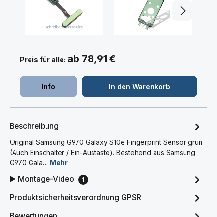
+
+
ab 78,91 €
Preis für alle:
Info
In den Warenkorb
Beschreibung
Original Samsung G970 Galaxy S10e Fingerprint Sensor grün
(Auch Einschalter / Ein-Austaste). Bestehend aus Samsung
G970 Gala…
Mehr
▶️ Montage-Video
1
Produktsicherheitsverordnung GPSR
Bewertungen