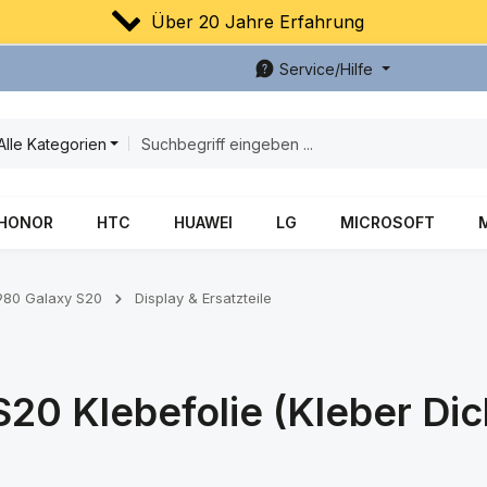
Über 20 Jahre Erfahrung
Service/Hilfe
Alle Kategorien
HONOR
HTC
HUAWEI
LG
MICROSOFT
80 Galaxy S20
Display & Ersatzteile
0 Klebefolie (Kleber Dic