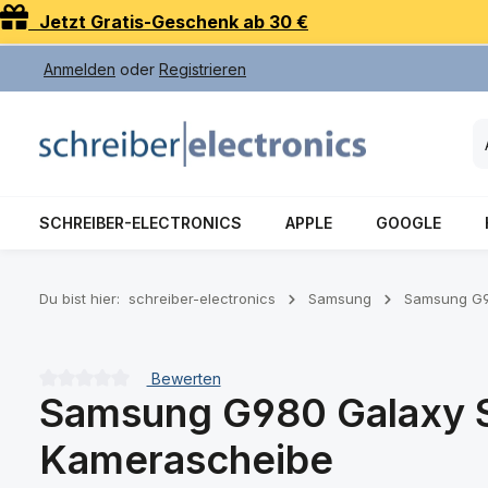
Jetzt Gratis-Geschenk ab 30 €
 Hauptinhalt springen
Zur Suche springen
Zur Hauptnavigation springen
Anmelden
oder
Registrieren
SCHREIBER-ELECTRONICS
APPLE
GOOGLE
Du bist hier:
schreiber-electronics
Samsung
Samsung G9
Bewerten
Samsung G980 Galaxy S2
Durchschnittliche Bewertung von 0 von 5 Sternen
Kamerascheibe