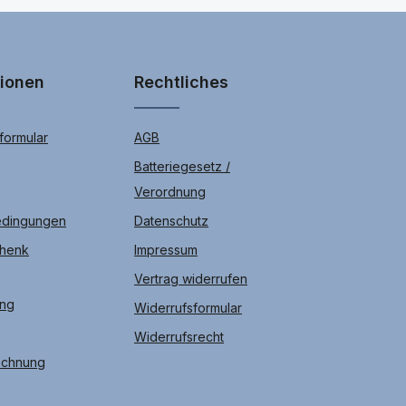
tionen
Rechtliches
ormular
AGB
Batteriegesetz /
Verordnung
edingungen
Datenschutz
chenk
Impressum
Vertrag widerrufen
ung
Widerrufsformular
Widerrufsrecht
echnung