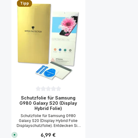
Tipp
Durchschnittliche Bewertung von 0 von 5 Sternen
Schutzfolie für Samsung
G980 Galaxy S20 (Display
Hybrid Folie)
Schutzfolie für Samsung G980
Galaxy S20 (Display Hybrid Folie
Displayschutzfolie). Entdecken Sie
die ultimative Schutzlösung für Ihr
Regulärer Preis:
6,99 €
S
Samsung G980 Galaxy S20 Display