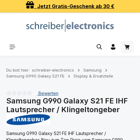
Jetzt Gratis-Geschenk ab 30 €
Zum Hauptinhalt springen
Waren
Du bist hier:
schreiber-electronics
Samsung
Samsung G990 Galaxy S21 FE
Display & Ersatzteile
Bewerten
Samsung G990 Galaxy S21 FE IHF
Durchschnittliche Bewertung von 0 von 5 Sternen
Lautsprecher / Klingeltongeber
Samsung G990 Galaxy S21 FE IHF Lautsprecher /
Klingeltongeber. Neu zum Top Preis vom Samsung G990