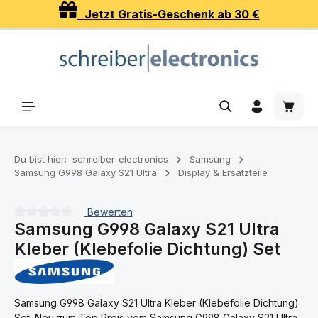
Jetzt Gratis-Geschenk ab 30 €
Zum Hauptinhalt springen
Waren
Du bist hier:
schreiber-electronics
Samsung
Samsung G998 Galaxy S21 Ultra
Display & Ersatzteile
Bewerten
Samsung G998 Galaxy S21 Ultra
Durchschnittliche Bewertung von 0 von 5 Sternen
Kleber (Klebefolie Dichtung) Set
Samsung G998 Galaxy S21 Ultra Kleber (Klebefolie Dichtung)
Set. Neu zum Top Preis vom Samsung G998 Galaxy S21 Ultra