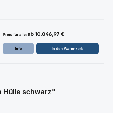
ab 10.046,97 €
Preis für alle:
+
+
Info
In den Warenkorb
n Hülle schwarz"