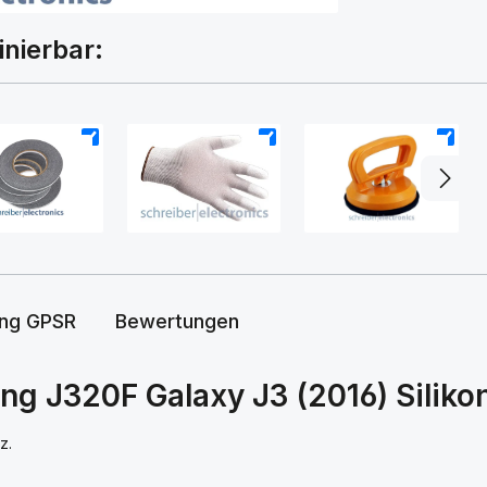
inierbar:
+
+
+
ung GPSR
Bewertungen
g J320F Galaxy J3 (2016) Siliko
z.