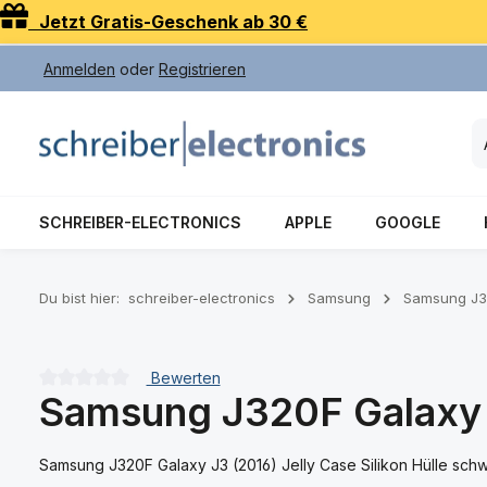
Jetzt Gratis-Geschenk ab 30 €
 Hauptinhalt springen
Zur Suche springen
Zur Hauptnavigation springen
Anmelden
oder
Registrieren
SCHREIBER-ELECTRONICS
APPLE
GOOGLE
Du bist hier:
schreiber-electronics
Samsung
Samsung J32
Bewerten
Samsung J320F Galaxy J
Durchschnittliche Bewertung von 0 von 5 Sternen
Samsung J320F Galaxy J3 (2016) Jelly Case Silikon Hülle schw