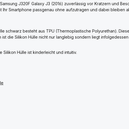
hr Samsung J320F Galaxy J3 (2016) zuverlässig vor Kratzern und Besch
st Ihr Smartphone passgenau ohne aufzutragen und dabei bleiben a
le schwarz besteht aus TPU (Thermoplastische Polyurethan). Dieses s
 die Silikon Hülle nicht nur langlebig sondern liegt infolgedessen 
ikon Hülle ist kinderleicht und intuitiv.
le