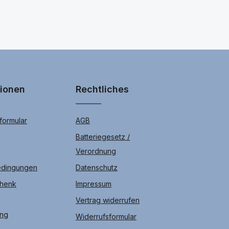
tionen
Rechtliches
ormular
AGB
Batteriegesetz /
Verordnung
edingungen
Datenschutz
chenk
Impressum
Vertrag widerrufen
ung
Widerrufsformular