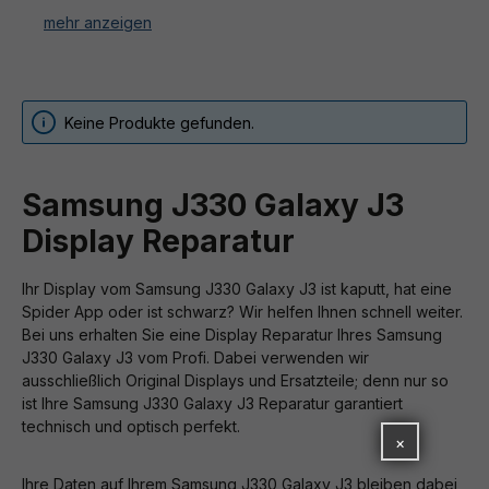
Sie haben bei uns Ersatzteile für Ihr Samsung J330
Galaxy J3 (2017) gekauft und können diese nicht selbst
einbauen oder trauen es sich nicht zu? Wir führen
professionelle Handy-Reparaturen für Ihr Samsung
J330 Galaxy J3 (2017) in unserer Fach-Werkstatt
Keine Produkte gefunden.
durch.
Dazu gehört der Austausch von einzelnen Ersatzteilen,
Samsung J330 Galaxy J3
aber auch die Runderneuerung Ihres Samsung J330
Galaxy J3 (2017) Smartphones.
Display Reparatur
Sie haben die Möglichkeit als Endverbraucher sowie
Ihr Display vom Samsung J330 Galaxy J3 ist kaputt, hat eine
auch als Geschäfts- und Industriekunde Ihr Samsung
Spider App oder ist schwarz? Wir helfen Ihnen schnell weiter.
J330 Galaxy J3 (2017) uns zuzusenden und reparieren
Bei uns erhalten Sie eine Display Reparatur Ihres Samsung
zu lassen. Ein Kostenvoranschlag ist bei uns kostenlos.
J330 Galaxy J3 vom Profi. Dabei verwenden wir
Bei nicht durchgeführter Reparatur, wie z. B. bei
🎁 GESCHENK-AKTION
ausschließlich Original Displays und Ersatzteile; denn nur so
Totalschaden oder nicht wirtschaftlich sinnvollen
ist Ihre Samsung J330 Galaxy J3 Reparatur garantiert
Reparaturen, berechnen wir keine Arbeitsleistung.
🎁
technisch und optisch perfekt.
×
Gratis-Geschenk
Durch unser großes Sortiment an Samsung J330 Galaxy
Ihre Daten auf Ihrem Samsung J330 Galaxy J3 bleiben dabei