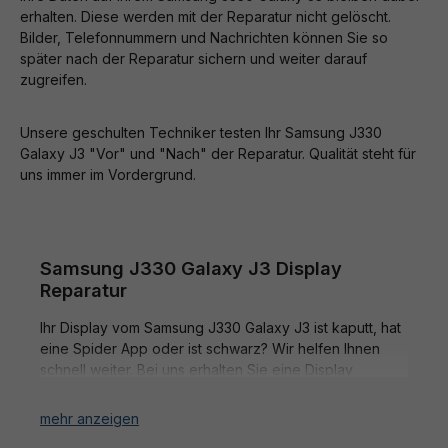
J3 (2017) Handy Ersatzteilen, welche überwiegend
erhalten. Diese werden mit der Reparatur nicht gelöscht.
schon ab 20 €!
sofort verfügbar sind, entstehen keine langen
Bilder, Telefonnummern und Nachrichten können Sie so
Wartezeiten der Reparaturen.
später nach der Reparatur sichern und weiter darauf
Ab 20 € Bestellwert erhalten Sie ein
zugreifen.
Gratis-Geschenk zu Ihrer Bestellung.
Unsere geschulten Techniker testen Ihr Samsung J330
🛒 Einfach im Warenkorb aussuchen
Galaxy J3 "Vor" und "Nach" der Reparatur. Qualität steht für
uns immer im Vordergrund.
🎁 Geschenke ansehen
⏳ Nur bis 09.08.2026
Samsung J330 Galaxy J3 Display
* Ab 20 € Bestellwert · Geschenk im Warenkorb auswählbar ·
Reparatur
Solange der Vorrat reicht.
Ihr Display vom Samsung J330 Galaxy J3 ist kaputt, hat
eine Spider App oder ist schwarz? Wir helfen Ihnen
schnell weiter. Bei uns erhalten Sie eine Display
Reparatur Ihres Samsung J330 Galaxy J3 vom Profi.
Dabei verwenden wir ausschließlich Original Displays
und Ersatzteile; denn nur so ist Ihre Samsung J330