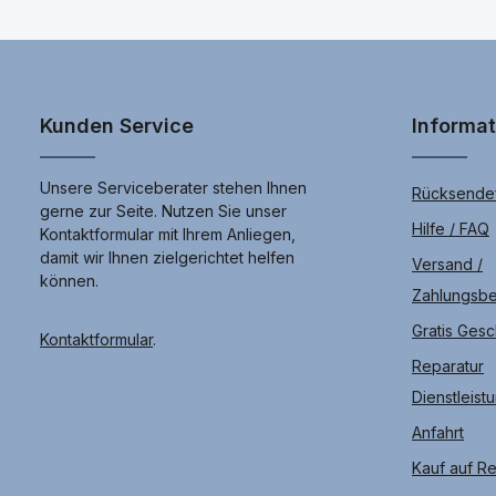
Ihr Samsung J600 Galaxy J6 (2018) individuell zu bestellen.
Kunden Service
Informa
Unsere Serviceberater stehen Ihnen
Rücksendef
gerne zur Seite. Nutzen Sie unser
Hilfe / FAQ
Kontaktformular mit Ihrem Anliegen,
damit wir Ihnen zielgerichtet helfen
Versand /
können.
Zahlungsb
Gratis Ges
Kontaktformular
.
Reparatur
Dienstleist
Anfahrt
Kauf auf R