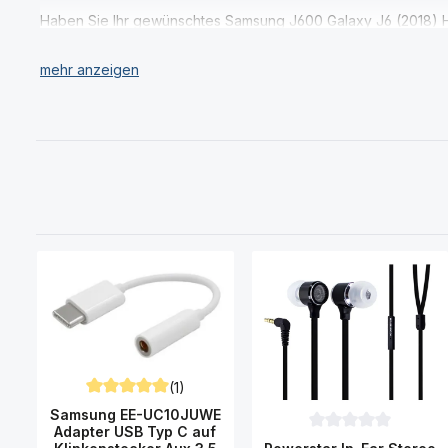
Haben Sie Ihr gewünschtes Samsung J600 Galaxy J6 (2018) H
(1)
Durchschnittliche Bewertung von 5 von 5 Sternen
Samsung EE-UC10JUWE
Adapter USB Typ C auf
Durchschnittliche Be