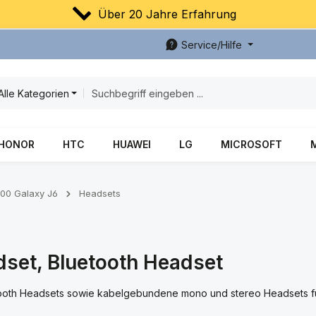
Über 20 Jahre Erfahrung
Service/Hilfe
Alle Kategorien
HONOR
HTC
HUAWEI
LG
MICROSOFT
00 Galaxy J6
Headsets
set, Bluetooth Headset
etooth Headsets sowie kabelgebundene mono und stereo Headsets f