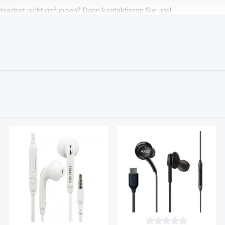
eadset nicht gefunden? Dann kontaktieren Sie uns!
wertung von 0 von 5 Sternen