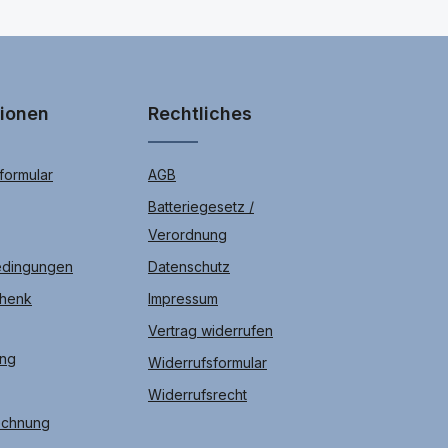
tionen
Rechtliches
ormular
AGB
Batteriegesetz /
Verordnung
edingungen
Datenschutz
chenk
Impressum
Vertrag widerrufen
ung
Widerrufsformular
Widerrufsrecht
echnung