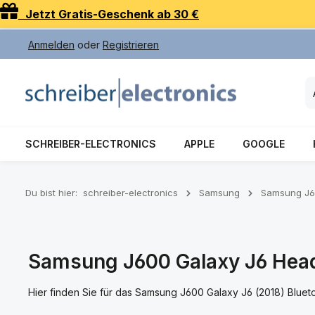
Jetzt Gratis-Geschenk ab 30 €
 Hauptinhalt springen
Zur Suche springen
Zur Hauptnavigation springen
Anmelden
oder
Registrieren
SCHREIBER-ELECTRONICS
APPLE
GOOGLE
Du bist hier:
schreiber-electronics
Samsung
Samsung J6
Samsung J600 Galaxy J6 Head
Hier finden Sie für das Samsung J600 Galaxy J6 (2018) Blu