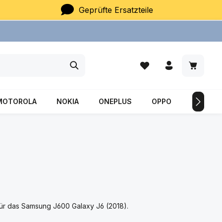
Geprüfte Ersatzteile
Du hast 0 Produkte auf
Warenkor
MOTOROLA
NOKIA
ONEPLUS
OPPO
SAMSU
ür das Samsung J600 Galaxy J6 (2018).