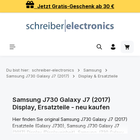
Jetzt Gratis-Geschenk ab 30 €
Zum Hauptinhalt springen
Waren
Du bist hier:
schreiber-electronics
Samsung
Samsung J730 Galaxy J7 (2017)
Display & Ersatzteile
Samsung J730 Galaxy J7 (2017)
Display, Ersatzteile - neu kaufen
Hier finden Sie original Samsung J730 Galaxy J7 (2017)
Ersatzteile (Galaxy J730), Samsung J730 Galaxy J7
(2017) Display (Displayeinheit), Samsung J730 Galaxy
J7 (2017) TouchScreen (Scheibe / Glas), Samsung