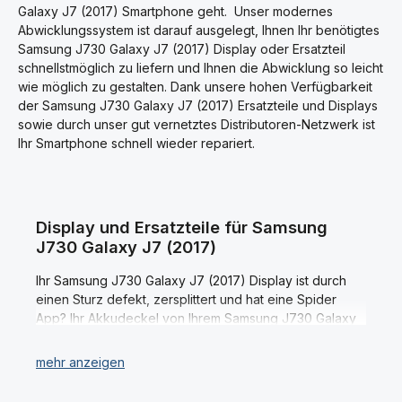
haben unterschiedliche
i
antistatische Handschuhe zu
Galaxy J7 (2017) Smartphone geht. Unser modernes
Längen und Durchmesser. Es
t
benutzen!
Abwicklungssystem ist darauf ausgelegt, Ihnen Ihr benötigtes
4
ist extrem wichtig diese nicht
-
zu vertauschen, da sonst
Samsung J730 Galaxy J7 (2017) Display oder Ersatzteil
7
irreparable Schäden am
W
schnellstmöglich zu liefern und Ihnen die Abwicklung so leicht
e
Display oder anderen
r
wie möglich zu gestalten. Dank unsere hohen Verfügbarkeit
Bauteilen an Ihrem Samsung
k
J730F / DS Galaxy J7 (2017)
der Samsung J730 Galaxy J7 (2017) Ersatzteile und Displays
t
a
entstehen können!
sowie durch unser gut vernetztes Distributoren-Netzwerk ist
g
e
Ihr Smartphone schnell wieder repariert.
Display und Ersatzteile für Samsung
J730 Galaxy J7 (2017)
Ihr Samsung J730 Galaxy J7 (2017) Display ist durch
einen Sturz defekt, zersplittert und hat eine Spider
App? Ihr Akkudeckel von Ihrem Samsung J730 Galaxy
J7 (2017) ist zerkratzt? Oder Sie haben einen anderen
Defekt an Ihrem Samsung J730 Galaxy J7 (2017)
Smartphone? Dann sind Sie bei schreiber-electronics
genau richtig. Wir sind Ihr kompetenter und