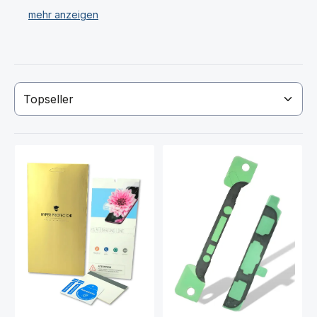
J730 Galaxy J7 (2017) Akkudeckel, Samsung J730
Galaxy J7 (2017) Lautsprecher.
Wir verkaufen ausschließlich nur original Samsung
Galaxy J7 Ersatzteile & Displays.
Haben Sie Ihr Samsung J730 Galaxy J7 (2017) Display
oder Ersatzteil nicht gefunden? Dann kontaktieren Sie
uns!