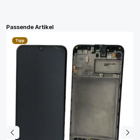
Produktgalerie überspringen
Passende Artikel
Tipp