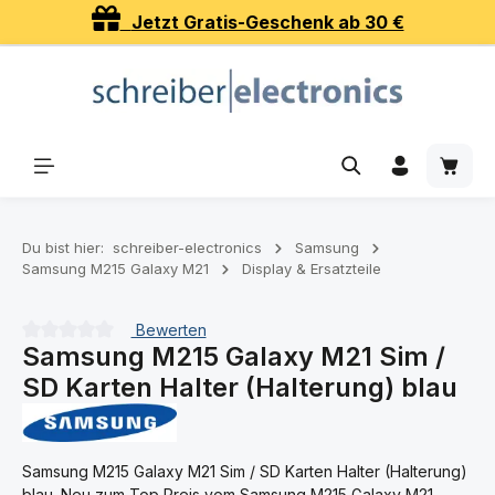
Jetzt Gratis-Geschenk ab 30 €
Zum Hauptinhalt springen
Waren
Du bist hier:
schreiber-electronics
Samsung
Samsung M215 Galaxy M21
Display & Ersatzteile
Bewerten
Samsung M215 Galaxy M21 Sim /
Durchschnittliche Bewertung von 0 von 5 Sternen
SD Karten Halter (Halterung) blau
Samsung M215 Galaxy M21 Sim / SD Karten Halter (Halterung)
blau. Neu zum Top Preis vom Samsung M215 Galaxy M21