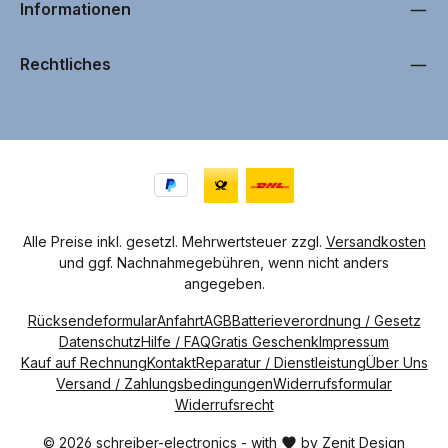
g
Informationen
i
n
1
T
a
Rechtliches
g
,
L
i
e
f
e
r
z
e
i
t
4
-
7
Alle Preise inkl. gesetzl. Mehrwertsteuer zzgl.
Versandkosten
W
und ggf. Nachnahmegebühren, wenn nicht anders
e
r
angegeben.
k
t
a
Rücksendeformular
Anfahrt
AGB
Batterieverordnung / Gesetz
g
e
Datenschutz
Hilfe / FAQ
Gratis Geschenk
Impressum
Kauf auf Rechnung
Kontakt
Reparatur / Dienstleistung
Über Uns
Versand / Zahlungsbedingungen
Widerrufsformular
Widerrufsrecht
© 2026 schreiber-electronics - with
by
Zenit Design