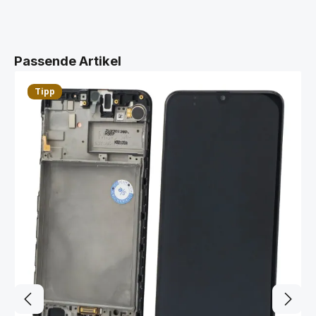
Produktgalerie überspringen
Passende Artikel
Tipp