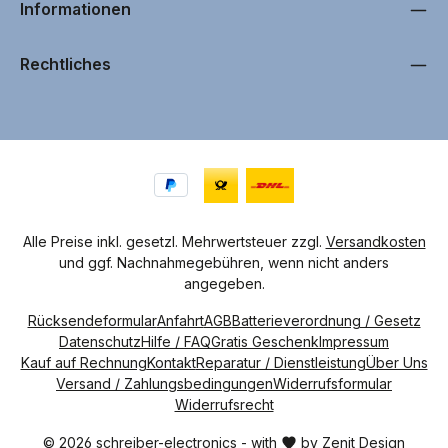
g
Informationen
i
n
1
T
a
Rechtliches
g
,
L
i
e
f
e
r
z
e
i
t
4
-
7
Alle Preise inkl. gesetzl. Mehrwertsteuer zzgl.
Versandkosten
W
und ggf. Nachnahmegebühren, wenn nicht anders
e
r
angegeben.
k
t
a
Rücksendeformular
Anfahrt
AGB
Batterieverordnung / Gesetz
g
e
Datenschutz
Hilfe / FAQ
Gratis Geschenk
Impressum
Kauf auf Rechnung
Kontakt
Reparatur / Dienstleistung
Über Uns
Versand / Zahlungsbedingungen
Widerrufsformular
Widerrufsrecht
© 2026 schreiber-electronics - with
by
Zenit Design