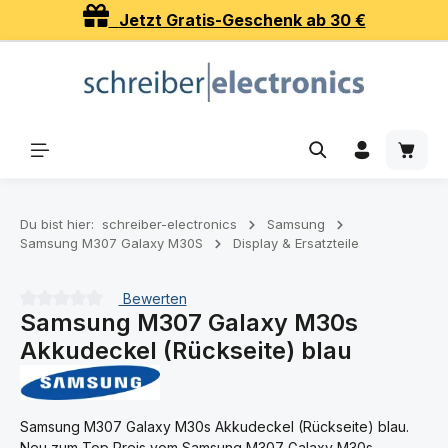
Jetzt Gratis-Geschenk ab 30 €
Zum Hauptinhalt springen
Waren
Du bist hier:
schreiber-electronics
Samsung
Samsung M307 Galaxy M30S
Display & Ersatzteile
Bewerten
Samsung M307 Galaxy M30s
Durchschnittliche Bewertung von 0 von 5 Sternen
Akkudeckel (Rückseite) blau
Samsung M307 Galaxy M30s Akkudeckel (Rückseite) blau.
Neu zum Top Preis vom Samsung M307 Galaxy M30s