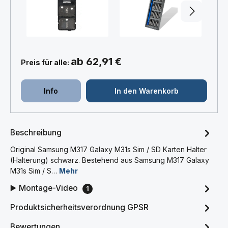
+
+
ab 62,91 €
Preis für alle:
Info
In den Warenkorb
Beschreibung
Original Samsung M317 Galaxy M31s Sim / SD Karten Halter
(Halterung) schwarz. Bestehend aus Samsung M317 Galaxy
M31s Sim / S…
Mehr
▶️ Montage-Video
1
Produktsicherheitsverordnung GPSR
Bewertungen