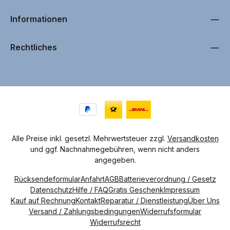
ü
g
b
Informationen
a
r
,
L
i
Rechtliches
e
f
e
r
u
n
g
i
n
c
a
.
1
-
4
Alle Preise inkl. gesetzl. Mehrwertsteuer zzgl.
Versandkosten
W
und ggf. Nachnahmegebühren, wenn nicht anders
e
r
angegeben.
k
t
a
Rücksendeformular
Anfahrt
AGB
Batterieverordnung / Gesetz
g
e
Datenschutz
Hilfe / FAQ
Gratis Geschenk
Impressum
n
Kauf auf Rechnung
Kontakt
Reparatur / Dienstleistung
Über Uns
Versand / Zahlungsbedingungen
Widerrufsformular
Widerrufsrecht