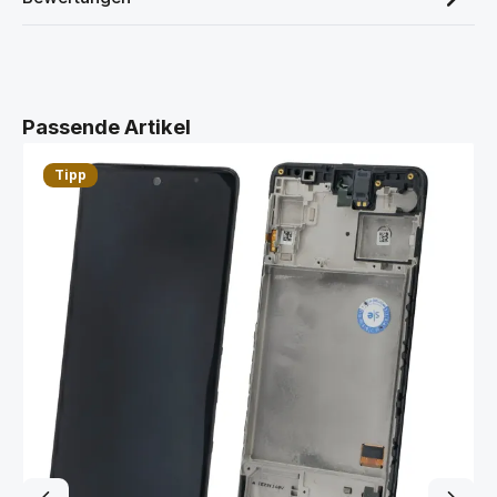
Produktgalerie überspringen
Passende Artikel
Tipp