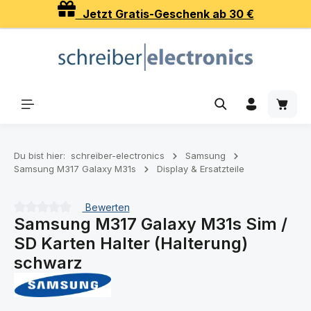
Jetzt Gratis-Geschenk ab 30 €
Zum Hauptinhalt springen
Waren
Du bist hier:
schreiber-electronics
Samsung
Samsung M317 Galaxy M31s
Display & Ersatzteile
Bewerten
Samsung M317 Galaxy M31s Sim /
Durchschnittliche Bewertung von 0 von 5 Sternen
SD Karten Halter (Halterung)
schwarz