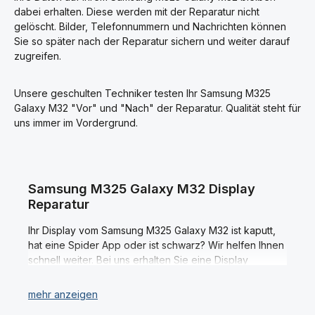
M325 Galaxy M32 Handy Ersatzteilen, welche
dabei erhalten. Diese werden mit der Reparatur nicht
überwiegend sofort verfügbar sind, entstehen keine
gelöscht. Bilder, Telefonnummern und Nachrichten können
langen Wartezeiten der Reparaturen.
Sie so später nach der Reparatur sichern und weiter darauf
zugreifen.
Unsere geschulten Techniker testen Ihr Samsung M325
Galaxy M32 "Vor" und "Nach" der Reparatur. Qualität steht für
uns immer im Vordergrund.
Samsung M325 Galaxy M32 Display
Reparatur
Ihr Display vom Samsung M325 Galaxy M32 ist kaputt,
hat eine Spider App oder ist schwarz? Wir helfen Ihnen
schnell weiter. Bei uns erhalten Sie eine Display
Reparatur Ihres Samsung M325 Galaxy M32 vom Profi.
Dabei verwenden wir ausschließlich Original Displays
und Ersatzteile; denn nur so ist Ihre Samsung M325