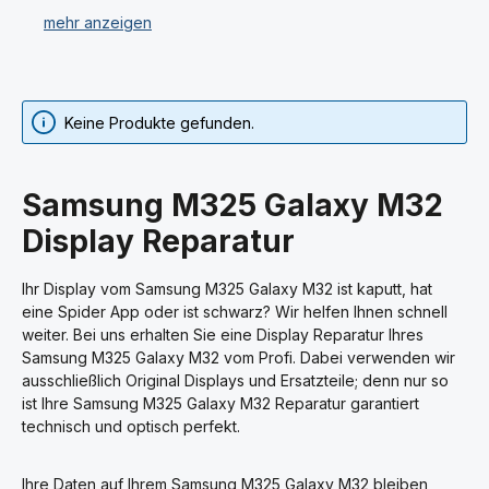
Sie haben bei uns Ersatzteile für Ihr Samsung Samsung
M325 Galaxy M32 gekauft und können diese nicht
selbst einbauen oder trauen es sich nicht zu? Wir
führen professionelle Handy-Reparaturen für Ihr
Samsung Samsung M325 Galaxy M32 in unserer Fach-
Keine Produkte gefunden.
Werkstatt durch.
Dazu gehört der Austausch von einzelnen Ersatzteilen,
Samsung M325 Galaxy M32
aber auch die Runderneuerung Ihres Samsung
Samsung M325 Galaxy M32 Smartphones.
Display Reparatur
Sie haben die Möglichkeit als Endverbraucher sowie
Ihr Display vom Samsung M325 Galaxy M32 ist kaputt, hat
auch als Geschäfts- und Industriekunde Ihr Samsung
eine Spider App oder ist schwarz? Wir helfen Ihnen schnell
Samsung M325 Galaxy M32 uns zuzusenden und
weiter. Bei uns erhalten Sie eine Display Reparatur Ihres
reparieren zu lassen. Ein Kostenvoranschlag ist bei uns
Samsung M325 Galaxy M32 vom Profi. Dabei verwenden wir
kostenlos. Bei nicht durchgeführter Reparatur, wie z. B.
ausschließlich Original Displays und Ersatzteile; denn nur so
bei Totalschaden oder nicht wirtschaftlich sinnvollen
ist Ihre Samsung M325 Galaxy M32 Reparatur garantiert
Reparaturen, berechnen wir keine Arbeitsleistung.
technisch und optisch perfekt.
Durch unser großes Sortiment an Samsung Samsung
Ihre Daten auf Ihrem Samsung M325 Galaxy M32 bleiben