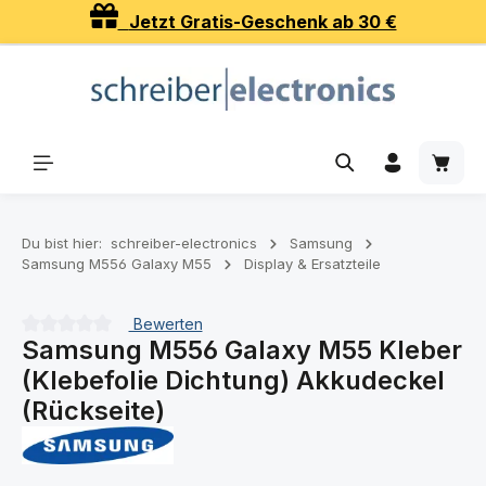
Jetzt Gratis-Geschenk ab 30 €
Zum Hauptinhalt springen
Waren
Du bist hier:
schreiber-electronics
Samsung
Samsung M556 Galaxy M55
Display & Ersatzteile
Bewerten
Samsung M556 Galaxy M55 Kleber
Durchschnittliche Bewertung von 0 von 5 Sternen
(Klebefolie Dichtung) Akkudeckel
(Rückseite)