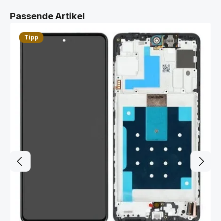
Produktgalerie überspringen
Passende Artikel
Tipp