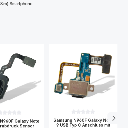
 Sim) Smartphone.
O
9
Durchschnittliche Bewertung 
urchschnittliche Bewertung von 0 von 5 Sternen
Samsung N960F Galaxy Note
N960F Galaxy Note
9 USB Typ C Anschluss mit
erabdruck Sensor