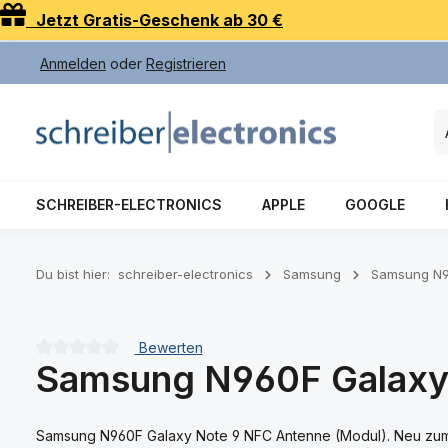
Jetzt Gratis-Geschenk ab 30 €
 Hauptinhalt springen
Zur Suche springen
Zur Hauptnavigation springen
Anmelden
oder
Registrieren
SCHREIBER-ELECTRONICS
APPLE
GOOGLE
Du bist hier:
schreiber-electronics
Samsung
Samsung N9
Bewerten
Samsung N960F Galaxy
Durchschnittliche Bewertung von 0 von 5 Sternen
Samsung N960F Galaxy Note 9 NFC Antenne (Modul). Neu zum 