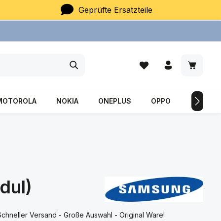
Geprüfte Ersatzteile
Du hast 0 Produkte auf
Warenkor
MOTOROLA
NOKIA
ONEPLUS
OPPO
SAMSU
dul)
neller Versand - Große Auswahl - Original Ware!