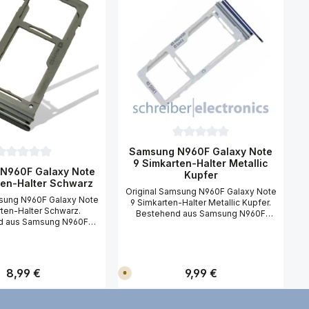
5 Sternen
Durchschnittliche Bewertung 
Samsung N960F Galaxy Note
9 Simkarten-Halter Metallic
urchschnittliche Bewertung von 0 von 5 Sternen
N960F Galaxy Note
Kupfer
ten-Halter Schwarz
Original Samsung N960F Galaxy Note
msung N960F Galaxy Note
9 Simkarten-Halter Metallic Kupfer.
ten-Halter Schwarz.
Bestehend aus Samsung N960F
d aus Samsung N960F
Galaxy Note 9 Simkarten-Halter
te 9 Simkarten-Halter
Metallic Kupfer (Einschub) mit Blende
Einschub) mit Blende
(Abdeckung). Um den Samsung
ng). Um den Samsung
N960F Galaxy Note 9 Simkarten-
axy Note 9 Simkarten-
Halter Metallic Kupfer zu tauschen
Regulärer Preis:
8,99 €
Regulärer Preis:
9,99 €
V
Schwarz zu tauschen
(wechseln), benötigen Sie einen
e
, benötigen Sie einen
r
Simkarten Öffner. Idealer Ersatz für
s
fner. Idealer Ersatz für
Ihren defekten Samsung N960F
a