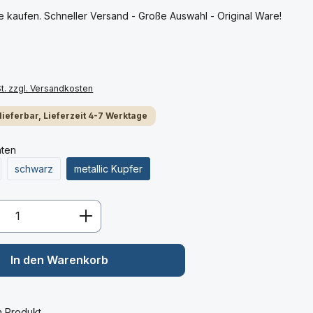
kaufen. Schneller Versand - Große Auswahl - Original Ware!
St. zzgl. Versandkosten
 lieferbar, Lieferzeit 4-7 Werktage
nten
schwarz
metallic Kupfer
Anzahl: Gib den gewünschten Wert ein 
In den Warenkorb
m Produkt