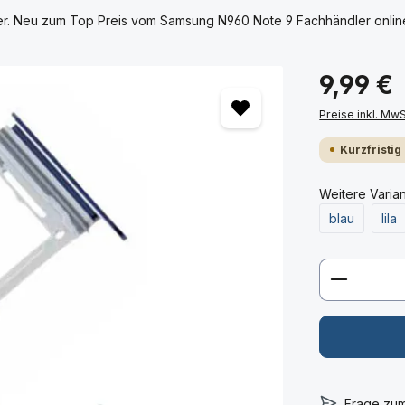
r. Neu zum Top Preis vom Samsung N960 Note 9 Fachhändler online 
9,99 €
Preise inkl. Mw
Kurzfristig
Weitere Varia
blau
lila
Produkt 
Frage zu