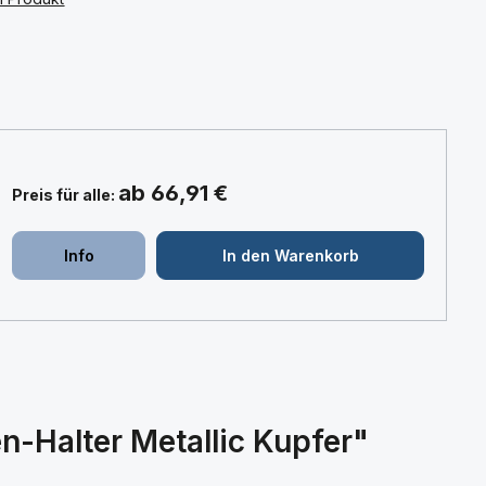
:
ab 66,91 €
Preis für alle:
+
+
Info
In den Warenkorb
-Halter Metallic Kupfer"