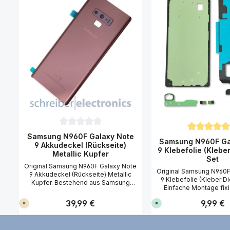
Durchschnittliche Bewertung von 0 von 5 Sternen
Samsung N960F Galaxy Note
Durchschnitt
Samsung N960F Ga
9 Akkudeckel (Rückseite)
9 Klebefolie (Klebe
Metallic Kupfer
Set
Original Samsung N960F Galaxy Note
Original Samsung N960F
9 Akkudeckel (Rückseite) Metallic
9 Klebefolie (Kleber Di
Kupfer. Bestehend aus Samsung
Einfache Montage fixi
N960F Galaxy Note 9 Akkudeckel
abziehen und aufkl
(Rückseite) Metallic Kupfer mit
Regulärer Preis:
39,99 €
Regulärer
9,99 €
V
S
Klebefolie benötigen 
Kamera Scheibe (Glas),
e
o
einwandfreie Montag
Blitzlichtfenster, Kamera-Rahmen,
r
f
Samsung N960 Note 9 E
s
o
NFC Antenne und Klebefolie. Um den
a
r
Wir empfehlen Ihne