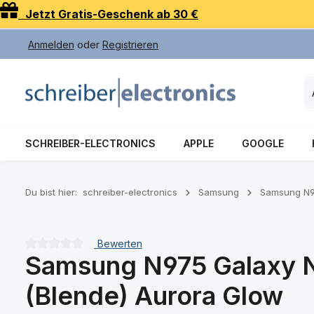
Jetzt Gratis-Geschenk ab 30 €
 Hauptinhalt springen
Zur Suche springen
Zur Hauptnavigation springen
Anmelden
oder
Registrieren
SCHREIBER-ELECTRONICS
APPLE
GOOGLE
Du bist hier:
schreiber-electronics
Samsung
Samsung N97
Bewerten
Samsung N975 Galaxy N
Durchschnittliche Bewertung von 0 von 5 Sternen
(Blende) Aurora Glow