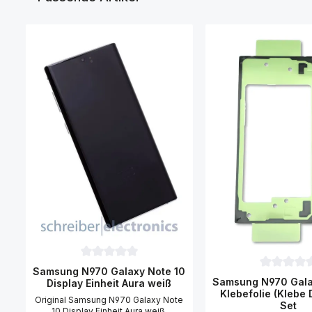
Produktgalerie überspringen
Durchschnittliche Bewertung von 0 von 5 Sternen
Samsung N970 Galaxy Note 10
Durchschni
Samsung N970 Gala
Display Einheit Aura weiß
Klebefolie (Klebe 
Original Samsung N970 Galaxy Note
Set
10 Display Einheit Aura weiß.