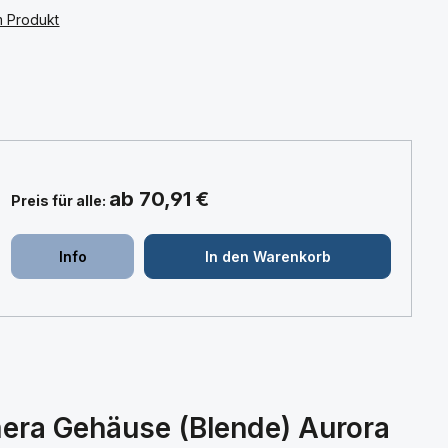
m Produkt
:
ab 70,91 €
Preis für alle:
+
+
Info
In den Warenkorb
era Gehäuse (Blende) Aurora