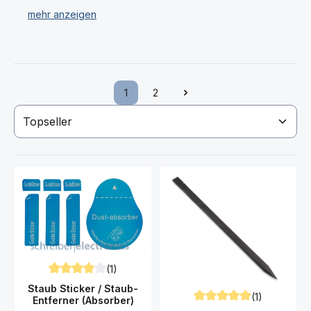
Wir bieten Ihnen für Ihr Samsung R380 Gear 2
Werkzeugbox, Torxschraubendreher, Pinzetten,
Antistatische Handschuhe und vieles mehr.
Haben Sie Ihr passendes Werkzeug für das Samsung
R380 Gear 2 nicht gefunden? Dann kontaktieren Sie
1
2
Seite
Seite
uns!
(1)
Durchschnittliche Bewertung von 4 von 5 Sternen
Staub Sticker / Staub-
(1)
Entferner (Absorber)
Durchschnittliche Bewert