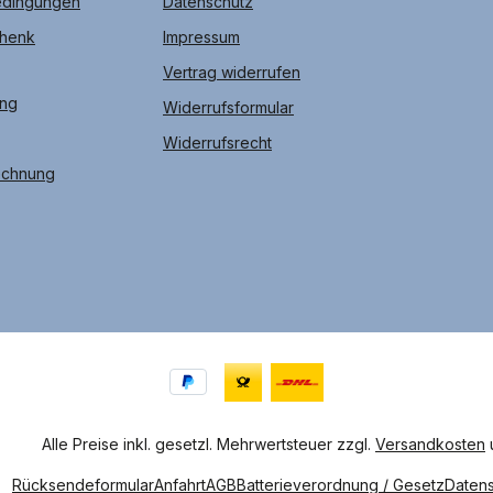
edingungen
Datenschutz
chenk
Impressum
Vertrag widerrufen
ung
Widerrufsformular
Widerrufsrecht
echnung
Alle Preise inkl. gesetzl. Mehrwertsteuer zzgl.
Versandkosten
Rücksendeformular
Anfahrt
AGB
Batterieverordnung / Gesetz
Daten