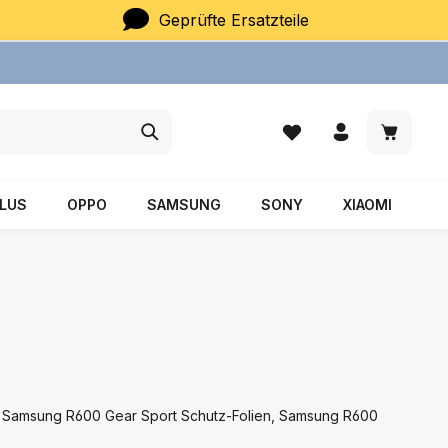
Geprüfte Ersatzteile
Du hast 0 Produkte auf
Warenkor
LUS
OPPO
SAMSUNG
SONY
XIAOMI
r, Samsung R600 Gear Sport Schutz-Folien, Samsung R600