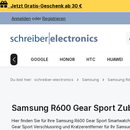
Jetzt Gratis-Geschenk ab 30 €
 Hauptinhalt springen
Zur Suche springen
Zur Hauptnavigation springen
Anmelden
oder
Registrieren
APPLE
GOOGLE
HONOR
HTC
HUAWEI
Du bist hier:
schreiber-electronics
Samsung
Samsung R6
Samsung R600 Gear Sport Zu
Hier finden Sie für Ihre Samsung R600 Gear Sport Smartwat
Gear Sport Verschlussring und Kratzerentferner für Ihr Samsu