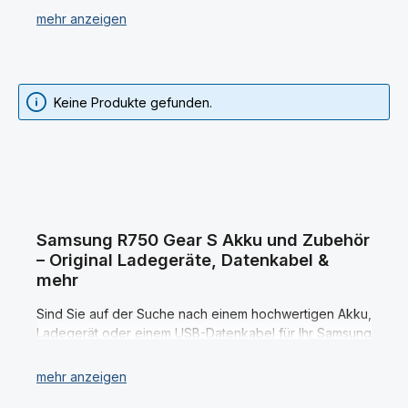
Samsung R750 Gear S Ladestationen / Dockingstation.
Wir verkaufen ausschließlich Original Samsung R750
Gear S Akku (Ersatzakku) und Ladezubehör!
Keine Produkte gefunden.
Haben Sie Ihren gewünschten Samsung R750 Gear S
Akku (Ersatzakkku) oder Ladegerät nicht gefunden?
Dann kontaktieren Sie uns!
Samsung R750 Gear S Akku und Zubehör
– Original Ladegeräte, Datenkabel &
mehr
Sind Sie auf der Suche nach einem hochwertigen Akku,
Ladegerät oder einem USB-Datenkabel für Ihr Samsung
R750 Gear S? Dann sind Sie hier genau richtig! In
unserem Sortiment finden Sie eine große Auswahl an
originalen
Samsung R750 Gear S Akkus
, passenden