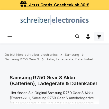
Jetzt Gratis-Geschenk ab 30 €
Zum Hauptinhalt springen
Waren
Du bist hier:
schreiber-electronics
Samsung
Samsung R750 Gear S
Akku, Ladegeräte, Datenkabel
Samsung R750 Gear S Akku
(Batterien), Ladegeräte & Datenkabel
Hier finden Sie Original Samsung R750 Gear S Akku
(Ersatzakku), Samsung R750 Gear S Autoladegeräte
(KFZ Ladegerät), Samsung R750 Gear S Ladegeräte
(Netzteile), Samsung R750 Gear S Datenkabel und