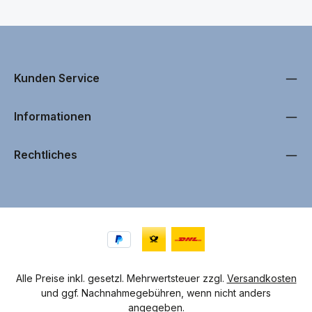
Ladekabeln, Netzteilen und USB-Datenkabeln.
Mit unseren originalen Samsung R750 Gear S Akkus,
Ladegeräten und USB-Datenkabeln können Sie sicher
sein, dass Ihr Smartphone optimal und schonend
Kunden Service
geladen sowie zuverlässig verbunden wird. Original-
und Markenzubehör verlängert die Lebensdauer Ihres
Samsung R750 Gear S Akkus und sorgt dafür, dass Ihr
Informationen
Gerät auch nach Jahren noch zuverlässig funktioniert.
Setzen Sie auf geprüfte Qualität, anstatt riskante
Rechtliches
Nachbauten zu verwenden.
Sie haben noch Fragen zu einem bestimmten Samsung
R750 Gear S Akku, Ladegerät oder USB-Datenkabel?
Kontaktieren Sie uns einfach per E-Mail – unser Support
hilft Ihnen gerne weiter und berät Sie individuell zu
Ihrem Samsung R750 Gear S Produkt.
Alle Preise inkl. gesetzl. Mehrwertsteuer zzgl.
Versandkosten
und ggf. Nachnahmegebühren, wenn nicht anders
angegeben.