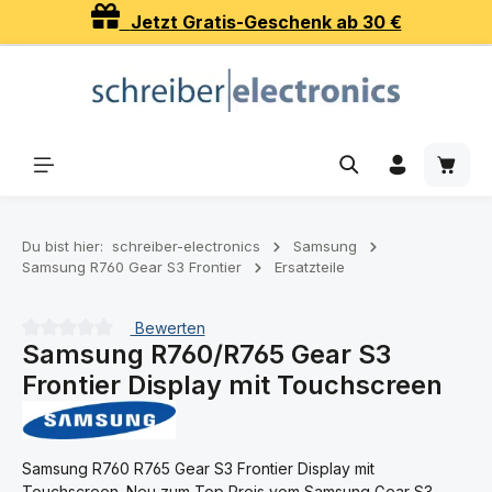
Jetzt Gratis-Geschenk ab 30 €
Zum Hauptinhalt springen
Waren
Du bist hier:
schreiber-electronics
Samsung
Samsung R760 Gear S3 Frontier
Ersatzteile
Bewerten
Samsung R760/R765 Gear S3
Durchschnittliche Bewertung von 0 von 5 Sternen
Frontier Display mit Touchscreen
Samsung R760 R765 Gear S3 Frontier Display mit
Touchscreen. Neu zum Top Preis vom Samsung Gear S3