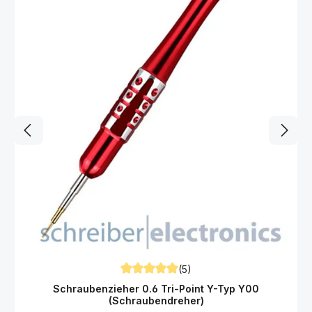
a
r
(5)
Durchschnittliche Bewertung von 5 von 5
Schraubenzieher 0.6 Tri-Point Y-Typ Y00
(Schraubendreher)