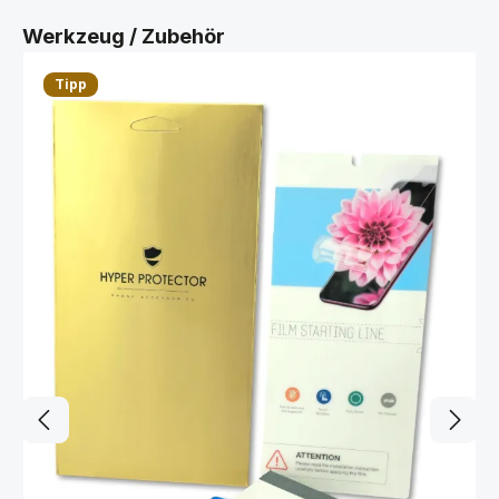
Produktgalerie überspringen
Werkzeug / Zubehör
Tipp