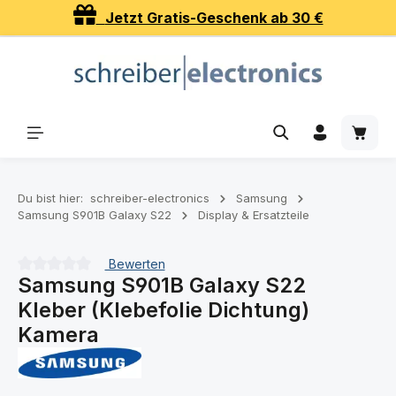
Jetzt Gratis-Geschenk ab 30 €
Zum Hauptinhalt springen
Waren
Du bist hier:
schreiber-electronics
Samsung
Samsung S901B Galaxy S22
Display & Ersatzteile
Bewerten
Samsung S901B Galaxy S22
Durchschnittliche Bewertung von 0 von 5 Sternen
Kleber (Klebefolie Dichtung)
Kamera