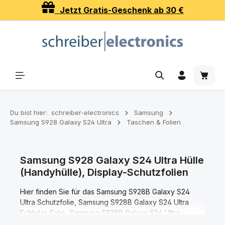
Jetzt Gratis-Geschenk ab 30 €
Zum Hauptinhalt springen
Waren
Du bist hier:
schreiber-electronics
Samsung
Samsung S928 Galaxy S24 Ultra
Taschen & Folien
Samsung S928 Galaxy S24 Ultra Hülle
(Handyhülle), Display-Schutzfolien
Hier finden Sie für das Samsung S928B Galaxy S24
Ultra Schutzfolie, Samsung S928B Galaxy S24 Ultra
Echtglas Folie, Samsung S928B Galaxy S24 Ultra
Schutzhüllen, Samsung S928B Galaxy S24 Ultra