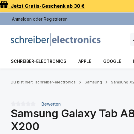
Jetzt Gratis-Geschenk ab 30 €
 Hauptinhalt springen
Zur Suche springen
Zur Hauptnavigation springen
Anmelden
oder
Registrieren
SCHREIBER-ELECTRONICS
APPLE
GOOGLE
Du bist hier:
schreiber-electronics
Samsung
Samsung X2
Bewerten
Samsung Galaxy Tab A8 
Durchschnittliche Bewertung von 0 von 5 Sternen
X200