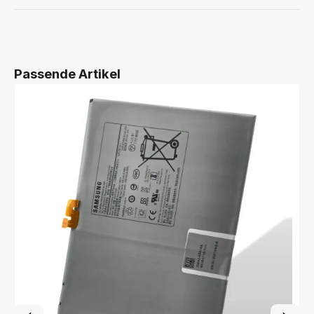
Produktgalerie überspringen
Passende Artikel