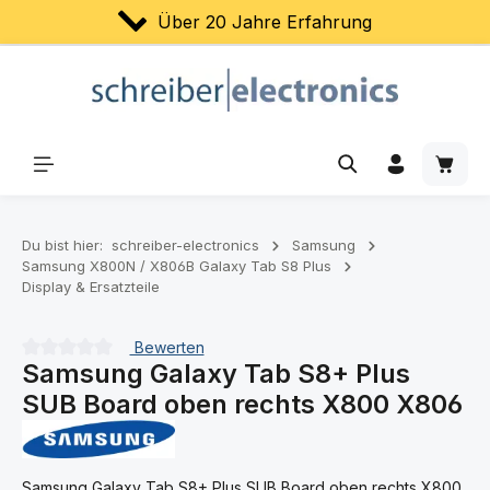
Über 20 Jahre Erfahrung
Zum Hauptinhalt springen
Waren
Du bist hier:
schreiber-electronics
Samsung
Samsung X800N / X806B Galaxy Tab S8 Plus
Display & Ersatzteile
Bewerten
Samsung Galaxy Tab S8+ Plus
Durchschnittliche Bewertung von 0 von 5 Sternen
SUB Board oben rechts X800 X806
Samsung Galaxy Tab S8+ Plus SUB Board oben rechts X800