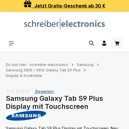
Jetzt Gratis-Geschenk ab 30 €
Zum Hauptinhalt springen
Waren
Du bist hier:
schreiber-electronics
Samsung
Samsung X810 / X816 Galaxy Tab S9 Plus
Display & Ersatzteile
Bewerten
Samsung Galaxy Tab S9 Plus
Durchschnittliche Bewertung von 0 von 5 Sternen
Display mit Touchscreen
Samsung Galaxy Tab S9 Plus Display mit Touchscreen. Neu