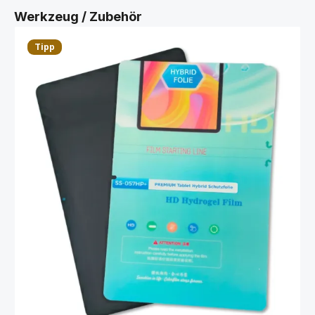
Produktgalerie überspringen
Werkzeug / Zubehör
Tipp