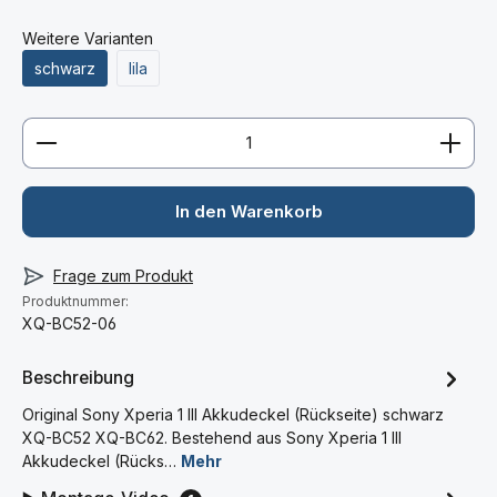
Weitere Varianten
schwarz
lila
Produkt Anzahl: Gib den gewünschten Wert ein ode
In den Warenkorb
Frage zum Produkt
Produktnummer:
XQ-BC52-06
Beschreibung
Original Sony Xperia 1 III Akkudeckel (Rückseite) schwarz
XQ-BC52 XQ-BC62. Bestehend aus Sony Xperia 1 III
Akkudeckel (Rücks…
Mehr