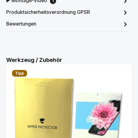
▶️ Montage-Video
1
Produktsicherheitsverordnung GPSR
Bewertungen
Produktgalerie überspringen
Werkzeug / Zubehör
Tipp