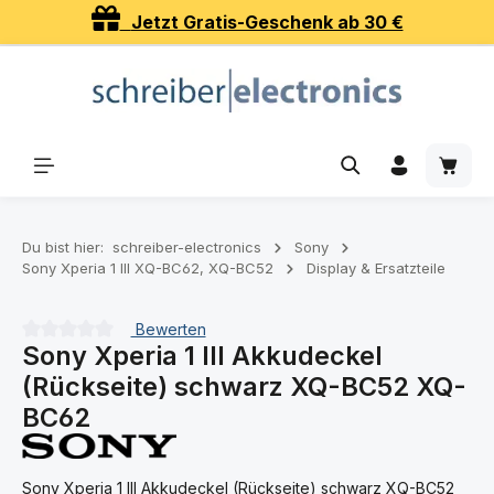
Jetzt Gratis-Geschenk ab 30 €
Zum Hauptinhalt springen
Waren
Du bist hier:
schreiber-electronics
Sony
Sony Xperia 1 III XQ-BC62, XQ-BC52
Display & Ersatzteile
Bewerten
Sony Xperia 1 III Akkudeckel
Durchschnittliche Bewertung von 0 von 5 Sternen
(Rückseite) schwarz XQ-BC52 XQ-
BC62
Sony Xperia 1 III Akkudeckel (Rückseite) schwarz XQ-BC52