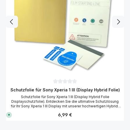
Durchschnittliche Bewertung von 0 von 
Schutzfolie für Sony Xperia 1 III (Display Hybrid Folie)
Schutzfolie für Sony Xperia 1 III (Display Hybrid Folie
Displayschutzfolie). Entdecken Sie die ultimative Schutzlösung
für Ihr Sony Xperia 1 III Display mit unserer hochwertigen Hybrid-
Folie. Diese ultra dünne Folie bietet eine naturgetreue, klare
Regulärer Preis:
6,99 €
S
Optik, die die Bildqualität Ihres Sony Xperia 1 III Displays perfekt
o
erhält. Mit ihrer hohen Kratzfestigkeit und selbstheilenden
f
Eigenschaften, Dank der Nano Fusion Technologie, entfernt sie
o
r
leichte Kratzer innerhalb von 24 Stunden von selbst. Die perfekte