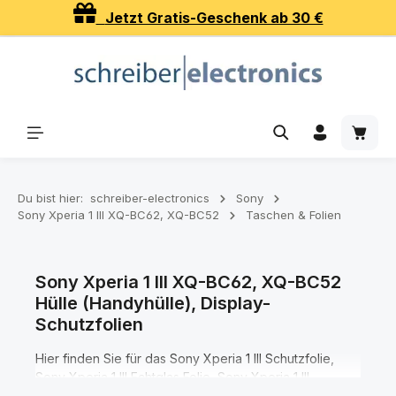
Jetzt Gratis-Geschenk ab 30 €
Zum Hauptinhalt springen
Waren
Du bist hier:
schreiber-electronics
Sony
Sony Xperia 1 III XQ-BC62, XQ-BC52
Taschen & Folien
Sony Xperia 1 III XQ-BC62, XQ-BC52
Hülle (Handyhülle), Display-
Schutzfolien
Hier finden Sie für das Sony Xperia 1 III Schutzfolie,
Sony Xperia 1 III Echtglas Folie, Sony Xperia 1 III
Schutzhülle, Sony Xperia 1 III Tasche, Sony Xperia 1 III