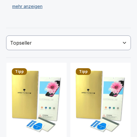
Sillikon Hülle und Sony Xperia 1 III Flip Case.
Wir verkaufen ausschließlich Original Marken Taschen
und Schutzfolien für Ihr Sony Xperia 1 III Smartphone.
Haben Sie Ihre gewünschte Sony Xperia 1 III
Schutzfolie oder Tasche nicht gefunden? Dann
kontaktieren Sie uns!
Tipp
Tipp