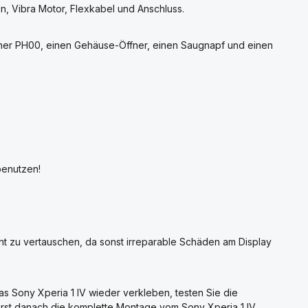
n, Vibra Motor, Flexkabel und Anschluss.
eher PH00, einen Gehäuse-Öffner, einen Saugnapf und einen
benutzen!
cht zu vertauschen, da sonst irreparable Schäden am Display
s Sony Xperia 1 IV wieder verkleben, testen Sie die
 erst danach die komplette Montage vom Sony Xperia 1 IV