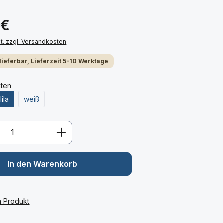
 €
St. zzgl. Versandkosten
 lieferbar, Lieferzeit 5-10 Werktage
nten
lila
weiß
Anzahl: Gib den gewünschten Wert ein 
In den Warenkorb
m Produkt
: