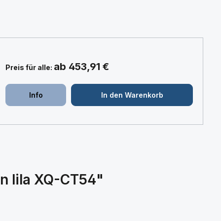
ab 453,91 €
Preis für alle:
+
+
Info
In den Warenkorb
n lila XQ-CT54"