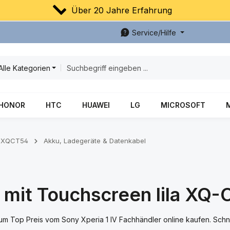
Über 20 Jahre Erfahrung
Service/Hilfe
Alle Kategorien
HONOR
HTC
HUAWEI
LG
MICROSOFT
V XQCT54
Akku, Ladegeräte & Datenkabel
y mit Touchscreen lila XQ
um Top Preis vom Sony Xperia 1 IV Fachhändler online kaufen. Schne