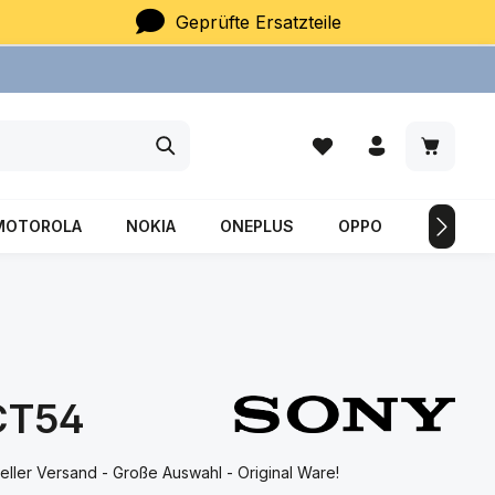
Geprüfte Ersatzteile
Du hast 0 Produkte auf
Warenkor
MOTOROLA
NOKIA
ONEPLUS
OPPO
SAMSU
-CT54
ller Versand - Große Auswahl - Original Ware!