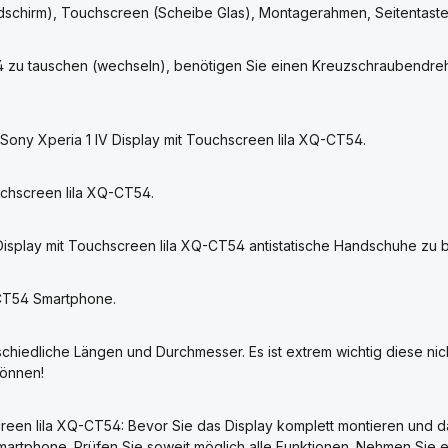
Bildschirm), Touchscreen (Scheibe Glas), Montagerahmen, Seitentaste
54 zu tauschen (wechseln), benötigen Sie einen Kreuzschraubendr
Sony Xperia 1 IV Display mit Touchscreen lila XQ-CT54.
ouchscreen lila XQ-CT54.
Display mit Touchscreen lila XQ-CT54 antistatische Handschuhe zu 
-CT54 Smartphone.
schiedliche Längen und Durchmesser. Es ist extrem wichtig diese ni
können!
reen lila XQ-CT54: Bevor Sie das Display komplett montieren und da
 Smartphone. Prüfen Sie soweit möglich alle Funktionen. Nehmen Sie