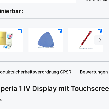
inierbar:
+
+
+
roduktsicherheitsverordnung GPSR
Bewertungen
eria 1 IV Display mit Touchscree
4.