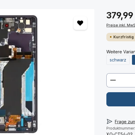
379,99
Preise inkl. Mw
Kurzfristig
Weitere Varia
schwarz
Produkt 
Frage zu
Produktnummer
XQ-CT54-02