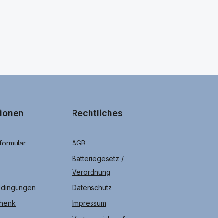
tionen
Rechtliches
ormular
AGB
Batteriegesetz /
Verordnung
edingungen
Datenschutz
chenk
Impressum