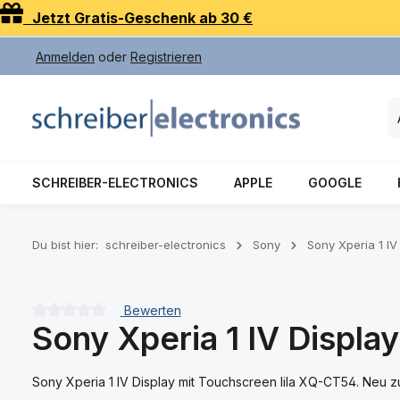
Jetzt Gratis-Geschenk ab 30 €
 Hauptinhalt springen
Zur Suche springen
Zur Hauptnavigation springen
Anmelden
oder
Registrieren
SCHREIBER-ELECTRONICS
APPLE
GOOGLE
Du bist hier:
schreiber-electronics
Sony
Sony Xperia 1 I
Bewerten
Sony Xperia 1 IV Displa
Durchschnittliche Bewertung von 0 von 5 Sternen
Sony Xperia 1 IV Display mit Touchscreen lila XQ-CT54. Neu z