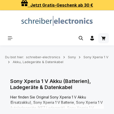
Jetzt Gratis-Geschenk ab 30 €
Zum Hauptinhalt springen
Waren
Du bist hier:
schreiber-electronics
Sony
Sony Xperia 1 V
Akku, Ladegeräte & Datenkabel
Sony Xperia 1 V Akku (Batterien),
Ladegeräte & Datenkabel
Hier finden Sie Original Sony Xperia 1 V Akku
(Ersatzakku), Sony Xperia 1 V Batterie, Sony Xperia 1 V
Autoladegeräte (KFZ Ladegerät), Sony Xperia 1 V
Ladegeräte (Netzteile), Sony Xperia 1 V Datenkabel