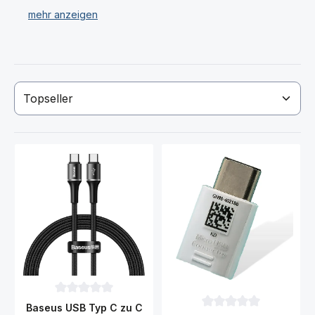
(USB Kabel) und Sony Xperia 1 V Ladestationen /
Dockingstation.
Wir verkaufen ausschließlich Original Sony Xperia 1 V
Akku (Ersatzakku) und LadezubZhör!
Haben Sie Ihren gewünschten Sony Xperia 1 V Akku
(Ersatzakkku), Ladegerät USB Kabel nicht gefunden?
Dann kontaktieren Sie uns!
Durchschnittliche Bewertung von 0 von 5 Sternen
Baseus USB Typ C zu C