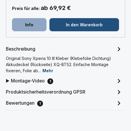
ab 69,92 €
Preis für alle:
Info
In den Warenkorb
Beschreibung
Original Sony Xperia 10 III Kleber (Klebefolie Dichtung)
Akkudeckel (Rückseite) XQ-BT52. Einfache Montage
fixieren, Folie ab…
Mehr
▶️ Montage-Video
1
Produktsicherheitsverordnung GPSR
Bewertungen
1