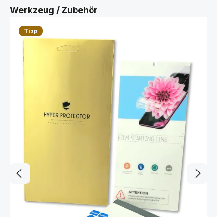
Produktgalerie überspringen
Werkzeug / Zubehör
Tipp