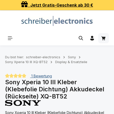
Jetzt Gratis-Geschenk ab 30 €
Zum Hauptinhalt springen
Waren
Du bist hier:
schreiber-electronics
Sony
Sony Xperia 10 III XQ-BT52
Display & Ersatzteile
1 Bewertung
Sony Xperia 10 III Kleber
Durchschnittliche Bewertung von 5 von 5 Sternen
(Klebefolie Dichtung) Akkudeckel
(Rückseite) XQ-BT52
Sony Xperia 10 III Kleber (Klebefolie Dichtung) Akkudeckel