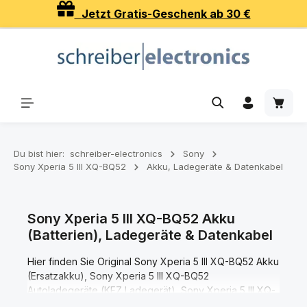
Jetzt Gratis-Geschenk ab 30 €
Zum Hauptinhalt springen
Waren
Du bist hier:
schreiber-electronics
Sony
Sony Xperia 5 III XQ-BQ52
Akku, Ladegeräte & Datenkabel
Sony Xperia 5 III XQ-BQ52 Akku
(Batterien), Ladegeräte & Datenkabel
Hier finden Sie Original Sony Xperia 5 III XQ-BQ52 Akku
(Ersatzakku), Sony Xperia 5 III XQ-BQ52
Autoladegeräte (KFZ Ladegerät), Sony Xperia 5 III XQ-
BQ52 Ladegeräte (Netzteile), Sony Xperia 5 III XQ-