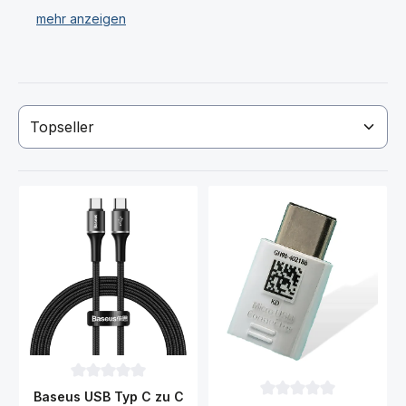
BQ52 Datenkabel und Sony Xperia 5 III XQ-BQ52
Ladestationen / Dockingstation.
Wir verkaufen ausschließlich Original Sony Xperia 5 III
XQ-BQ52 Akku (Ersatzakku) und Ladezubehör!
Haben Sie Ihren gewünschten Sony Xperia 5 III XQ-
BQ52 Akku (Ersatzakkku) oder Ladegerät nicht
gefunden? Dann kontaktieren Sie uns!
Durchschnittliche Bewertung von 0 von 5 Sternen
Baseus USB Typ C zu C