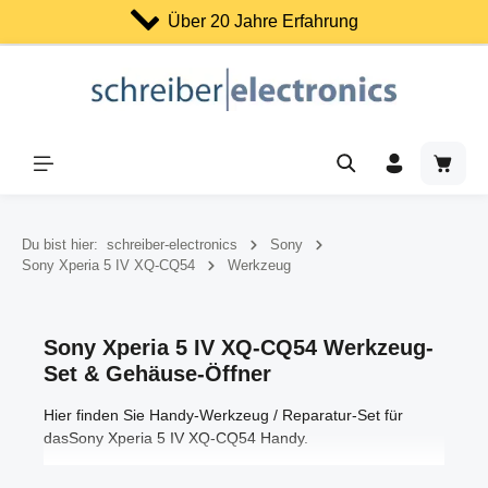
Über 20 Jahre Erfahrung
Zum Hauptinhalt springen
Warenk
Du bist hier:
schreiber-electronics
Sony
Sony Xperia 5 IV XQ-CQ54
Werkzeug
Sony Xperia 5 IV XQ-CQ54 Werkzeug-
Set & Gehäuse-Öffner
Hier finden Sie Handy-Werkzeug / Reparatur-Set für
dasSony Xperia 5 IV XQ-CQ54 Handy.