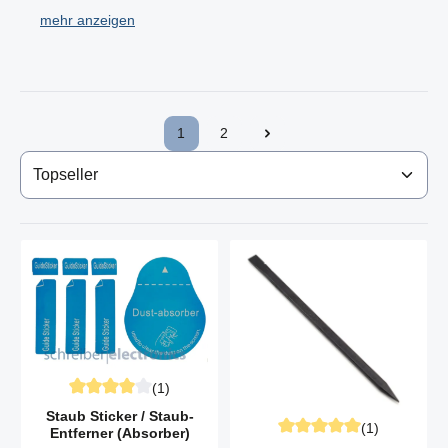
Haben Sie Ihr gewünschtes Werkzeug für Ihr Sony Xperia
10nicht gefunden? Dann kontaktieren Sie uns!
Sie finden hier z.B. die passendenSony Xperia 5 IV XQ-
CQ54 Schraubendreher, Sony Xperia 5 IV XQ-CQ54
Werkzeugset,Sony Xperia 5 IV XQ-CQ54 Gehäuseöffner
1
2
Seite
Seite
und Sony Xperia 5 IV XQ-CQ54 Pinzetten undSony Xperia
5 IV XQ-CQ54 Saugnapf.
Alles um Ihr Sony Xperia 5 IV XQ-CQ54 zu öffnen und
dieSony Xperia 5 IV XQ-CQ54 Gehäuse zu wechseln.
(1)
Durchschnittliche Bewertung von 4 von 5 Sternen
Staub Sticker / Staub-
(1)
Entferner (Absorber)