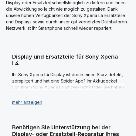
Smartphone.
Sony Xperia L4 (XQ-AD52)
e
e
Display oder Ersatzteil schnellstmöglich zu liefern und Ihnen
i
i
Smartphone.
die Abwicklung so leicht wie möglich zu gestalten. Dank
t
t
3
3
unsere hohen Verfügbarkeit der Sony Xperia L4 Ersatzteile
-
-
6
6
und Displays sowie durch unser gut vernetztes Distributoren-
W
W
e
e
Netzwerk ist Ihr Smartphone schnell wieder repariert.
r
r
k
k
t
t
a
a
g
g
e
e
Display und Ersatzteile für Sony Xperia
L4
Ihr Sony Xperia L4 Display ist durch einen Sturz defekt,
zersplittert und hat eine Spider App? Ihr Akkudeckel
von Ihrem Sony Xperia L4 ist zerkratzt? Oder Sie haben
einen anderen Defekt an Ihrem Sony Xperia L4
Smartphone? Dann sind Sie bei schreiber-electronics
genau richtig. Wir sind Ihr kompetenter und
zuverlässiger Ansprechpartner, wenn es um den
Ersatzteil sowie Display Kauf für Ihr Sony Xperia L4
Smartphone geht.
Benötigen Sie Unterstützung bei der
Display- oder Ersatzteil-Reparatur Ihres