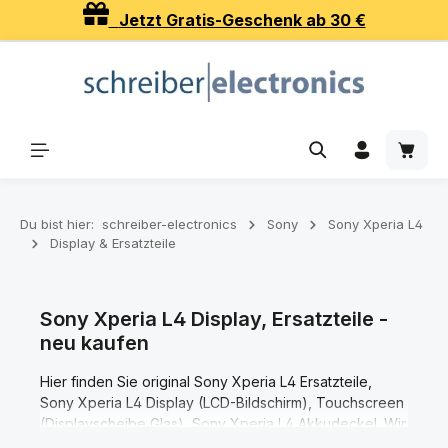
Jetzt Gratis-Geschenk ab 30 €
Zum Hauptinhalt springen
Waren
Du bist hier:
schreiber-electronics
Sony
Sony Xperia L4
Display & Ersatzteile
Sony Xperia L4 Display, Ersatzteile -
neu kaufen
Hier finden Sie original Sony Xperia L4 Ersatzteile,
Sony Xperia L4 Display (LCD-Bildschirm), Touchscreen
(Displayscheibe Glas), Sony Xperia L4 Akkudeckel. Wir
verkaufen ausschließlich Original Sony Xperia L4