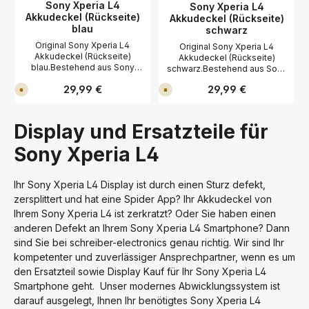
Durchschnittliche Bewertung von 0 von 5 Sternen
Durchschnittliche Bewer
Sony Xperia L4
Sony Xperia L4
Akkudeckel (Rückseite)
Akkudeckel (Rückseite)
blau
schwarz
Original Sony Xperia L4
Original Sony Xperia L4
Akkudeckel (Rückseite)
Akkudeckel (Rückseite)
blau.Bestehend aus Sony
schwarz.Bestehend aus Sony
Xperia L4 Akkudeckel
Xperia L4 Akkudeckel
Regulärer Preis:
Regulärer Preis:
29,99 €
29,99 €
(Rückseite) blau mit
V
V
(Rückseite) schwarz mit
e
e
Kamerascheibe (Glas),
Kamerascheibe (Glas),
r
r
Seitentasten und
Seitentasten und
s
s
Klebefolie.Um den Sony
a
a
Klebefolie.Um den Sony
Display und Ersatzteile für
n
n
Xperia L4 Akkudeckel
Xperia L4 Akkudeckel
d
d
(Rückseite) blau zu tauschen
(Rückseite) schwarz zu
f
f
Sony Xperia L4
(wechseln), benötigen Sie
e
e
tauschen (wechseln),
r
r
einen Gehäuse-Öffner, einen
benötigen Sie einen
t
t
Saugnapf und einen
Gehäuse-Öffner, einen
i
i
Ihr Sony Xperia L4 Display ist durch einen Sturz defekt,
Fön.Idealer Ersatz für Ihren
g
g
Saugnapf und einen
i
i
zersplittert und hat eine Spider App? Ihr Akkudeckel von
defekten Sony Xperia L4
Fön.Idealer Ersatz für Ihren
n
n
Akkudeckel (Rückseite)
defekten Sony Xperia L4
Ihrem Sony Xperia L4 ist zerkratzt? Oder Sie haben einen
1
1
blau.Wir empfehlen Ihnen bei
T
T
Akkudeckel (Rückseite)
anderen Defekt an Ihrem Sony Xperia L4 Smartphone? Dann
a
a
der Reparatur vom Sony
schwarz.Wir empfehlen Ihnen
g
g
sind Sie bei schreiber-electronics genau richtig. Wir sind Ihr
Xperia L4 Akkudeckel
bei der Reparatur vom Sony
,
,
(Rückseite) blau antistatische
L
L
Xperia L4 Akkudeckel
kompetenter und zuverlässiger Ansprechpartner, wenn es um
i
i
Handschuhe zu
(Rückseite) schwarz
den Ersatzteil sowie Display Kauf für Ihr Sony Xperia L4
e
e
benutzen!Passend für Ihre
antistatische Handschuhe zu
f
f
Smartphone geht. Unser modernes Abwicklungssystem ist
Akkudeckel Reparatur vom
e
e
benutzen!Passend für Ihre
r
r
Sony Xperia L4 (XQ-AD52)
darauf ausgelegt, Ihnen Ihr benötigtes Sony Xperia L4
Akkudeckel Reparatur vom
z
z