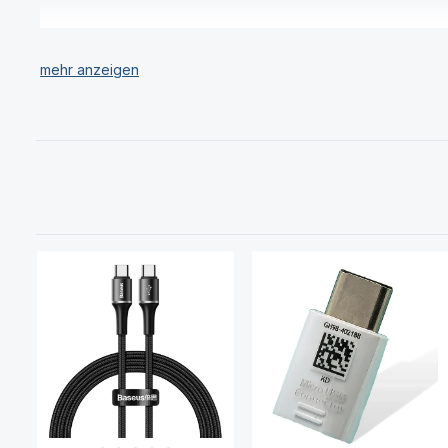
Wir verkaufen ausschließlich Original Sony Xperia XA1 Akku 
Haben Sie Ihren gewünschten Sony Xperia XA1 Akku (Ersatzak