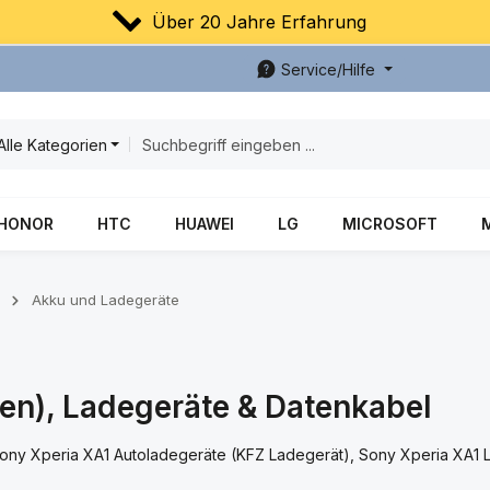
Über 20 Jahre Erfahrung
Service/Hilfe
Alle Kategorien
HONOR
HTC
HUAWEI
LG
MICROSOFT
Akku und Ladegeräte
ien), Ladegeräte & Datenkabel
 Sony Xperia XA1 Autoladegeräte (KFZ Ladegerät), Sony Xperia XA1 