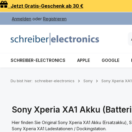
Jetzt Gratis-Geschenk ab 30 €
 Hauptinhalt springen
Zur Suche springen
Zur Hauptnavigation springen
Anmelden
oder
Registrieren
SCHREIBER-ELECTRONICS
APPLE
GOOGLE
Du bist hier:
schreiber-electronics
Sony
Sony Xperia XA1
Sony Xperia XA1 Akku (Batter
Hier finden Sie Original Sony Xperia XA1 Akku (Ersatzakku),
Sony Xperia XA1 Ladestationen / Dockingstation.