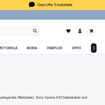
Geprüfte Ersatzteile
Du hast 0 Produkte auf
Warenkor
MOTOROLA
NOKIA
ONEPLUS
OPPO
SAMSU
Ladegeräte (Netzteile), Sony Xperia XA1 Datenkabel und