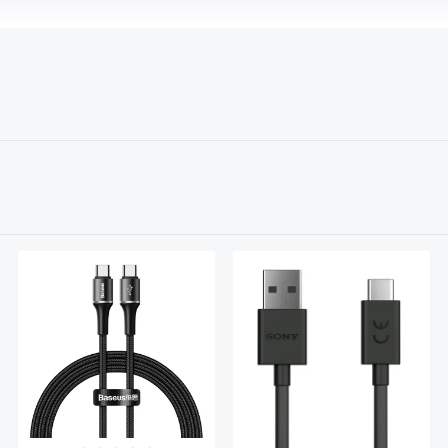
(Ersatzakku) und Ladezubehör!
kku) oder Ladegerät nicht gefunden? Dann kontaktieren Sie uns!