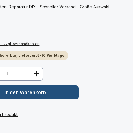
en. Reparatur DIY - Schneller Versand - Große Auswahl -
St. zzgl. Versandkosten
 lieferbar, Lieferzeit 5-10 Werktage
Anzahl: Gib den gewünschten Wert ein 
In den Warenkorb
m Produkt
:
2