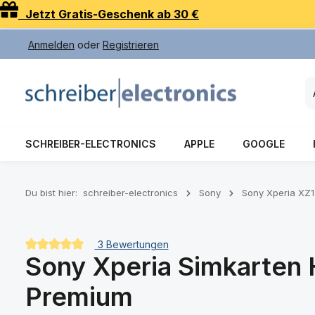
Jetzt Gratis-Geschenk ab 30 €
 Hauptinhalt springen
Zur Suche springen
Zur Hauptnavigation springen
Anmelden
oder
Registrieren
SCHREIBER-ELECTRONICS
APPLE
GOOGLE
Du bist hier:
schreiber-electronics
Sony
Sony Xperia XZ
3 Bewertungen
Sony Xperia Simkarten 
Durchschnittliche Bewertung von 5 von 5 Sternen
Premium