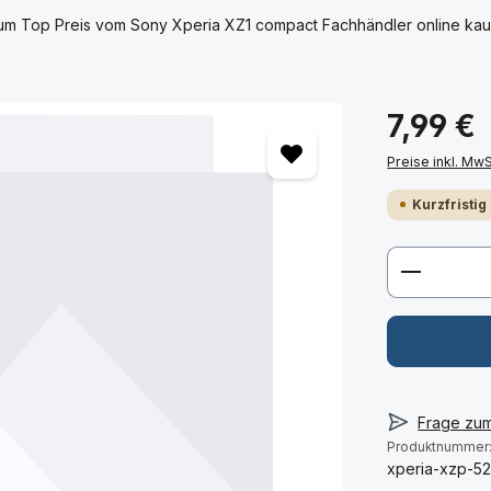
um Top Preis vom Sony Xperia XZ1 compact Fachhändler online kauf
7,99 €
Preise inkl. Mw
Kurzfristig
Produkt 
Frage zu
Produktnummer
xperia-xzp-5