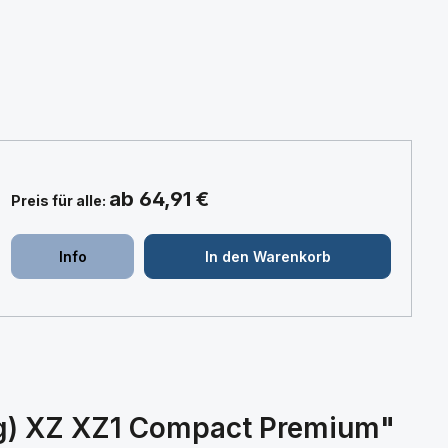
ab 64,91 €
Preis für alle:
+
+
Info
In den Warenkorb
ung) XZ XZ1 Compact Premium"