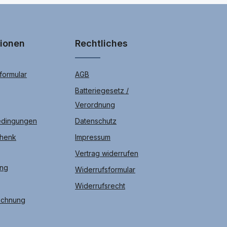
tionen
Rechtliches
ormular
AGB
Batteriegesetz /
Verordnung
edingungen
Datenschutz
chenk
Impressum
Vertrag widerrufen
ung
Widerrufsformular
Widerrufsrecht
echnung