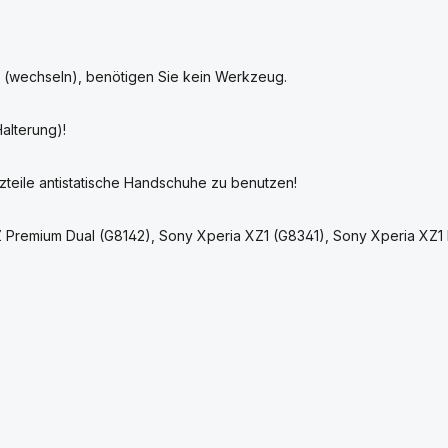
n (wechseln), benötigen Sie kein Werkzeug.
Halterung)!
zteile antistatische Handschuhe zu benutzen!
Z Premium Dual (G8142), Sony Xperia XZ1 (G8341), Sony Xperia XZ