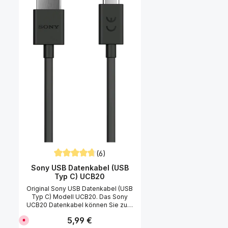
(6)
Durchschnittliche Bewertung von 4.75 von 5 Sterne
Sony USB Datenkabel (USB
Typ C) UCB20
Original Sony USB Datenkabel (USB
Typ C) Modell UCB20. Das Sony
UCB20 Datenkabel können Sie zum
Laden sowie zur Datenübertragung
Regulärer Preis:
5,99 €
D
Ihres Sony Xperia Smartphones
e