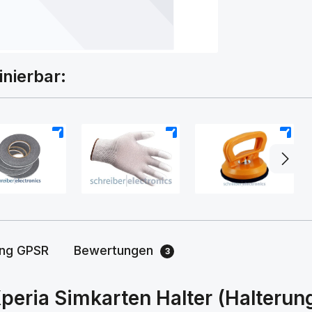
inierbar:
+
+
+
ung GPSR
Bewertungen
3
peria Simkarten Halter (Halter