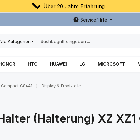
Über 20 Jahre Erfahrung
Service/Hilfe
Alle Kategorien
HONOR
HTC
HUAWEI
LG
MICROSOFT
1 Compact G8441
Display & Ersatzteile
Halter (Halterung) XZ XZ