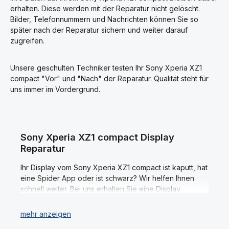
sofort verfügbar sind, entstehen keine langen
erhalten. Diese werden mit der Reparatur nicht gelöscht.
Wartezeiten der Reparaturen.
Bilder, Telefonnummern und Nachrichten können Sie so
später nach der Reparatur sichern und weiter darauf
zugreifen.
Unsere geschulten Techniker testen Ihr Sony Xperia XZ1
compact "Vor" und "Nach" der Reparatur. Qualität steht für
uns immer im Vordergrund.
Sony Xperia XZ1 compact Display
Reparatur
Ihr Display vom Sony Xperia XZ1 compact ist kaputt, hat
eine Spider App oder ist schwarz? Wir helfen Ihnen
schnell weiter. Bei uns erhalten Sie eine Display
Reparatur Ihres Sony Xperia XZ1 compact vom Profi.
Dabei verwenden wir ausschließlich Original Displays
und Ersatzteile; denn nur so ist Ihre Sony Xperia XZ1