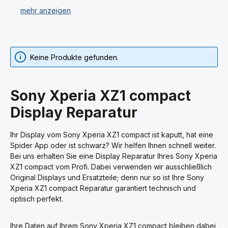
Sie haben bei uns Ersatzteile für Ihr Sony Xperia XZ1
compact gekauft und können diese nicht selbst
einbauen oder trauen es sich nicht zu? Wir führen
professionelle Handy-Reparaturen für Ihr Sony Xperia
XZ1 compact in unserer Fach-Werkstatt durch.
Keine Produkte gefunden.
Dazu gehört der Austausch von einzelnen Ersatzteilen,
aber auch die Runderneuerung Ihres Sony Xperia XZ1
Sony Xperia XZ1 compact
compact Smartphones.
Display Reparatur
Sie haben die Möglichkeit als Endverbraucher sowie
auch als Geschäfts- und Industriekunde Ihr Sony Xperia
Ihr Display vom Sony Xperia XZ1 compact ist kaputt, hat eine
XZ1 compact uns zuzusenden und reparieren zu
Spider App oder ist schwarz? Wir helfen Ihnen schnell weiter.
lassen. Ein Kostenvoranschlag ist bei uns kostenlos. Bei
Bei uns erhalten Sie eine Display Reparatur Ihres Sony Xperia
nicht durchgeführter Reparatur, wie z. B. bei
XZ1 compact vom Profi. Dabei verwenden wir ausschließlich
Totalschaden oder nicht wirtschaftlich sinnvollen
Original Displays und Ersatzteile; denn nur so ist Ihre Sony
Reparaturen, berechnen wir keine Arbeitsleistung.
Xperia XZ1 compact Reparatur garantiert technisch und
optisch perfekt.
Durch unser großes Sortiment an Sony Xperia XZ1
compact Handy Ersatzteilen, welche überwiegend
Ihre Daten auf Ihrem Sony Xperia XZ1 compact bleiben dabei