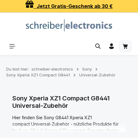
Jetzt Gratis-Geschenk ab 30 €
Zum Hauptinhalt springen
Waren
Du bist hier:
schreiber-electronics
Sony
Sony Xperia XZ1 Compact G8441
Universal-Zubehör
Sony Xperia XZ1 Compact G8441
Universal-Zubehör
Hier finden Sie Sony G8441 Xperia XZ1
compact Universal-Zubehör - nützliche Produkte für
Ihr Sony G8441 Xperia XZ1 compact. Darunter finden
Sie für Ihr Sony G8441 Xperia XZ1