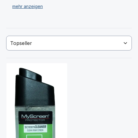
compact Pflegeprodukte wie Display Politur, Displex
Display-Reiniger Spray, Kameraobjektive für Sony
G8441 Xperia XZ1 compact und vieles mehr.
Sollten Sie Ihr Sony G8441 Xperia XZ1
compact Zubehör Produkt nicht gefunden haben, so
kontaktieren Sie uns!