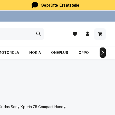
Geprüfte Ersatzteile
Du hast 0 Produkte auf
Warenkor
MOTOROLA
NOKIA
ONEPLUS
OPPO
SAMSU
für das Sony Xperia Z5 Compact Handy.