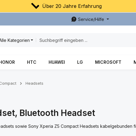
Über 20 Jahre Erfahrung
Service/Hilfe
Alle Kategorien
HONOR
HTC
HUAWEI
LG
MICROSOFT
 Compact
Headsets
set, Bluetooth Headset
 Headsets sowie Sony Xperia Z5 Compact Headsets kabelgebunden 