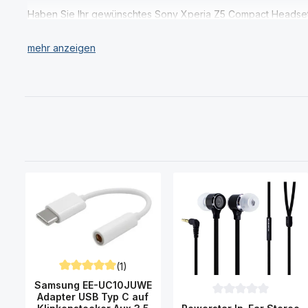
Haben Sie Ihr gewünschtes Sony Xperia Z5 Compact Headset 
(1)
Durchschnittliche Bewertung von 5 von 5 Sternen
Samsung EE-UC10JUWE
Adapter USB Typ C auf
Durchschnittliche Be