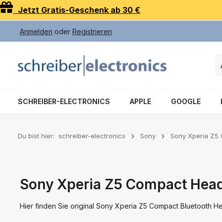
Jetzt Gratis-Geschenk ab 30 €
 Hauptinhalt springen
Zur Suche springen
Zur Hauptnavigation springen
Anmelden
oder
Registrieren
SCHREIBER-ELECTRONICS
APPLE
GOOGLE
Du bist hier:
schreiber-electronics
Sony
Sony Xperia Z5
Sony Xperia Z5 Compact Head
Hier finden Sie original Sony Xperia Z5 Compact Bluetooth