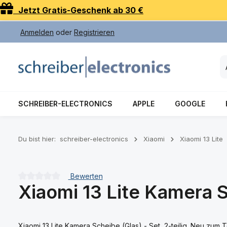
Jetzt Gratis-Geschenk ab 30 €
 Hauptinhalt springen
Zur Suche springen
Zur Hauptnavigation springen
Anmelden
oder
Registrieren
SCHREIBER-ELECTRONICS
APPLE
GOOGLE
Du bist hier:
schreiber-electronics
Xiaomi
Xiaomi 13 Lite
Bewerten
Xiaomi 13 Lite Kamera S
Durchschnittliche Bewertung von 0 von 5 Sternen
Xiaomi 13 Lite Kamera Scheibe (Glas) - Set, 2-teilig. Neu zum