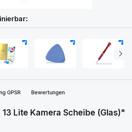
inierbar:
+
+
+
ung GPSR
Bewertungen
🚚 VERSAND-AKTION
GRATIS
13 Lite Kamera Scheibe (Glas)"
×
Versand