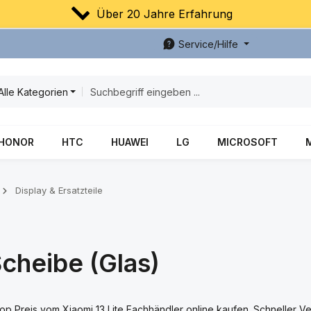
Über 20 Jahre Erfahrung
Service/Hilfe
Alle Kategorien
HONOR
HTC
HUAWEI
LG
MICROSOFT
Display & Ersatzteile
cheibe (Glas)
 Top Preis vom Xiaomi 13 Lite Fachhändler online kaufen. Schneller V