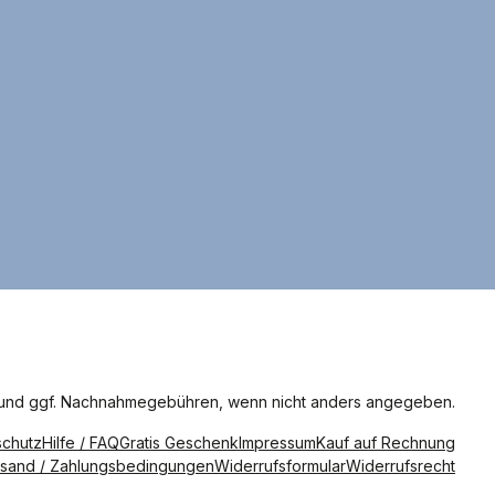
und ggf. Nachnahmegebühren, wenn nicht anders angegeben.
schutz
Hilfe / FAQ
Gratis Geschenk
Impressum
Kauf auf Rechnung
sand / Zahlungsbedingungen
Widerrufsformular
Widerrufsrecht