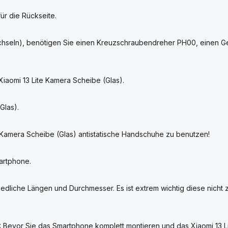
ab 3 Artikeln
ür die Rückseite.
Legen Sie mindestens 3 Artikel in den
Warenkorb und sparen Sie die
echseln), benötigen Sie einen Kreuzschraubendreher PH00, einen G
Versandkosten.
Gutscheincode beim Bezahlen eingeben
3ARTIKEL
iaomi 13 Lite Kamera Scheibe (Glas).
Glas).
⏳ Nur bis 05.08.2026
* Gültig ab 3 Artikeln im Warenkorb · Nur innerhalb
 Kamera Scheibe (Glas) antistatische Handschuhe zu benutzen!
Deutschlands · Ausschließlich für die Versandart Deutsche
Post · Nicht mit anderen Gutscheinen kombinierbar.
artphone.
hiedliche Längen und Durchmesser. Es ist extrem wichtig diese nicht
: Bevor Sie das Smartphone komplett montieren und das Xiaomi 13 Li