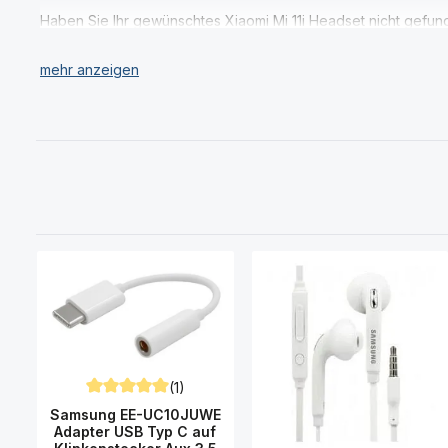
Haben Sie Ihr gewünschtes Xiaomi Mi 11i Headset nicht gefun
(1)
Durchschnittliche Bewertung von 5 von 5 Sternen
Samsung EE-UC10JUWE
Adapter USB Typ C auf