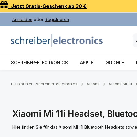
Jetzt Gratis-Geschenk ab 30 €
 Hauptinhalt springen
Zur Suche springen
Zur Hauptnavigation springen
Anmelden
oder
Registrieren
SCHREIBER-ELECTRONICS
APPLE
GOOGLE
Du bist hier:
schreiber-electronics
Xiaomi
Xiaomi Mi 11i
Xiaomi Mi 11i Headset, Blueto
Hier finden Sie für das Xiaomi Mi 11i Bluetooth Headsets sow