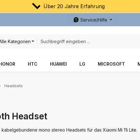
Über 20 Jahre Erfahrung
Service/Hilfe
Alle Kategorien
HONOR
HTC
HUAWEI
LG
MICROSOFT
Headsets
oth Headset
ie kabelgebundene mono stereo Headsets für das Xiaomi Mi 11i Lite.