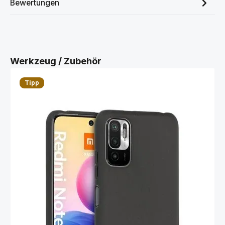
Bewertungen
Produktgalerie überspringen
Werkzeug / Zubehör
Tipp