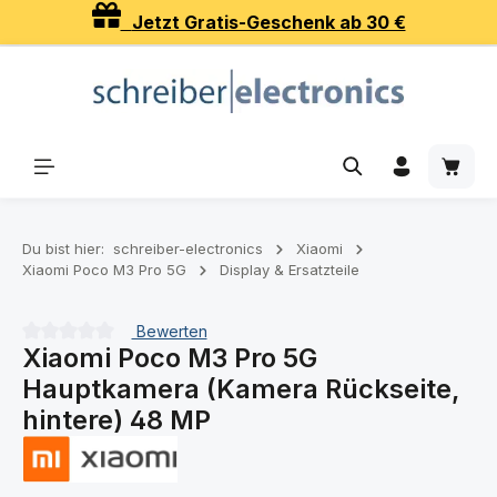
Jetzt Gratis-Geschenk ab 30 €
Zum Hauptinhalt springen
Waren
Du bist hier:
schreiber-electronics
Xiaomi
Xiaomi Poco M3 Pro 5G
Display & Ersatzteile
Bewerten
Xiaomi Poco M3 Pro 5G
Durchschnittliche Bewertung von 0 von 5 Sternen
Hauptkamera (Kamera Rückseite,
hintere) 48 MP