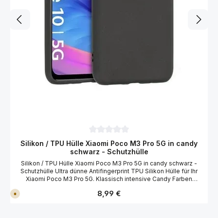
Durchschnittliche Bewertung von 0 von 
Silikon / TPU Hülle Xiaomi Poco M3 Pro 5G in candy
schwarz - Schutzhülle
Silikon / TPU Hülle Xiaomi Poco M3 Pro 5G in candy schwarz -
Schutzhülle Ultra dünne Antifingerprint TPU Silikon Hülle für Ihr
Xiaomi Poco M3 Pro 5G. Klassisch intensive Candy Farben
verleihen der Hülle einen erfrischenden und strahlenden Look.
Regulärer Preis:
8,99 €
V
Dabei verhindert die matte Oberfläche nervige Fingerabdrücke.
e
Der perfekte rund um Schutz für Ihr Xiaomi Poco M3 Pro 5G.
r
Merkmale der Xiaomi Poco M3 Pro 5G TPU Silikon Hülle: Schutz
s
a
vor Stößen, Kratzern und anderen äußeren Einflüssen Perfekter