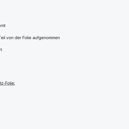
Gratis-Geschenk
schon ab 20 €!
rnt
Ab 20 € Bestellwert erhalten Sie ein Gratis-
Geschenk zu Ihrer Bestellung.
 Teil von der Folie aufgenommen
🛒 Einfach im Warenkorb aussuchen
rt
🎁 Geschenke ansehen
z-Folie:
⏳ Nur bis 09.08.2026
* Ab 20 € Bestellwert · Geschenk im Warenkorb auswählbar
· Solange der Vorrat reicht.