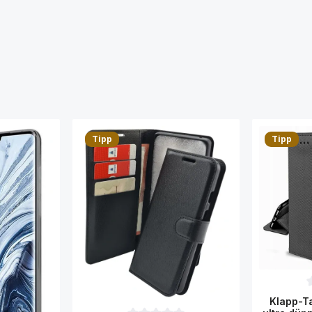
Tipp
Tipp
D
Klapp-Ta