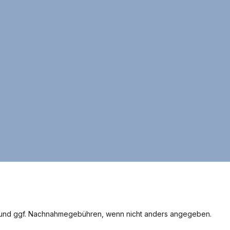
 Das Xiaomi Redmi Note
ook Case ist Ihr idealer
gleiter: Eindrucksvolles
t matten Farben - der
. Dabei ist sie herrlich
 doch so auffallend ohne
fen zulassen. Passend
iaomi Redmi Note 10 10
K7AG) Smartphone.
und ggf. Nachnahmegebühren, wenn nicht anders angegeben.