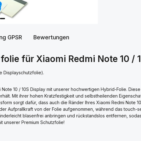
ung GPSR
Bewertungen
olie für Xiaomi Redmi Note 10 / 1
e Displayschutzfolie).
 Note 10 / 10S Display mit unserer hochwertigen Hybrid-Folie. Diese u
 erhält. Mit ihrer hohen Kratzfestigkeit und selbstheilenden Eigensch
sform sorgt dafür, dass auch die Ränder Ihres Xiaomi Redmi Note 10
der Aufprallkraft von der Folie aufgenommen, während das touch-se
🎁 GESCHENK-AKTION
h kinderleicht blasenfrei anbringen und rückstandslos entfernen, so
it unserer Premium Schutzfolie!
🎁
×