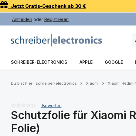
Jetzt Gratis-Geschenk ab 30 €
 Hauptinhalt springen
Zur Suche springen
Zur Hauptnavigation springen
Anmelden
oder
Registrieren
SCHREIBER-ELECTRONICS
APPLE
GOOGLE
Du bist hier:
schreiber-electronics
Xiaomi
Xiaomi Redmi 
Bewerten
Schutzfolie für Xiaomi 
Durchschnittliche Bewertung von 0 von 5 Sternen
Folie)