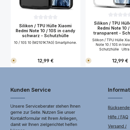
Durchschni
Silikon / TPU Hül
Durchschnittliche Bewertung von 0 von 5 Sternen
Silikon / TPU Hülle Xiaomi
Redmi Note 10 /
Redmi Note 10 / 10S in candy
transparent - Sch
schwarz - Schutzhülle
Silikon / TPU Hülle X
10 / 10S 10 (M2101K7AG) Smartphone.
Note 10 / 10S in tran
Schutzhülle Ultr
transparente TPU Silikon
Xiaomi Redmi Note 10 /
Regulärer Preis:
12,99 €
Regulärer 
12,99 €
V
V
langlebig und praktisc
e
e
r
r
sieht nicht nur gut aus, 
s
s
auch erstklassig in de
a
a
Ideale Schutz für Ihr 
n
n
d
d
Note 10 / 10S. Merkmal
f
f
Redmi Note 10 / 10S T
e
e
Kunden Service
Informa
Hülle: Schutz vor Stöß
r
r
t
t
und anderen äußeren 
i
i
Transparentes Desing D
g
g
voll bedienbar Fo
i
i
Unsere Serviceberater stehen Ihnen
Rücksendef
n
n
belastungsstabil. rut
gerne zur Seite. Nutzen Sie unser
1
1
gutem Handling langle
T
T
Hilfe / FAQ
Kontaktformular mit Ihrem Anliegen,
hochwertigen Material
a
a
g
g
Redmi Note 10 / 10S TP
damit wir Ihnen zielgerichtet helfen
Versand /
,
,
ist Ihr idealer Alltagsbeg