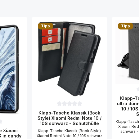
Tipp
Tipp
D
Klapp-Ta
ultra dün
10 / 10
Durchschnittliche Bewertung von 0 von 
Klapp-Tasche Klassik (Book
S
Style) Xiaomi Redmi Note 10 /
Klapp-Tasche
10S schwarz - Schutzhülle
Xiaomi Red
ttliche Bewertung von 0 von 5 Sternen
le Xiaomi
Klapp-Tasche Klassik (Book Style)
schwarz - 
S in candy
Xiaomi Redmi Note 10 / 10S schwarz
Book Cas