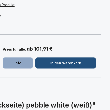
m Produkt
:
6
ab 101,91 €
Preis für alle:
+
+
Info
In den Warenkorb
kseite) pebble white (weiß)"