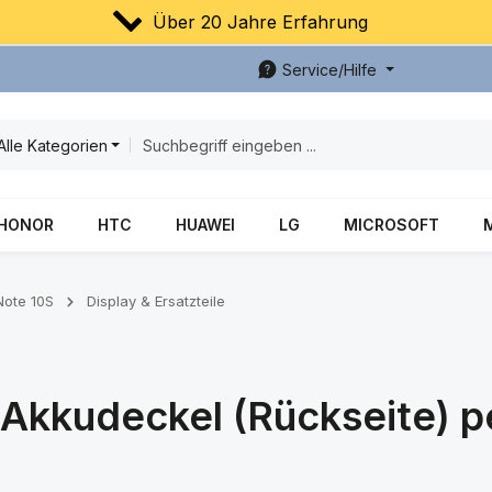
Über 20 Jahre Erfahrung
Service/Hilfe
Alle Kategorien
HONOR
HTC
HUAWEI
LG
MICROSOFT
Note 10S
Display & Ersatzteile
Akkudeckel (Rückseite) p