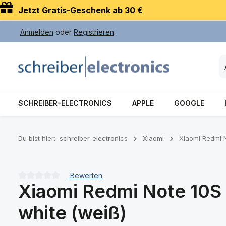
Jetzt Gratis-Geschenk ab 30 €
 Hauptinhalt springen
Zur Suche springen
Zur Hauptnavigation springen
Anmelden
oder
Registrieren
SCHREIBER-ELECTRONICS
APPLE
GOOGLE
Du bist hier:
schreiber-electronics
Xiaomi
Xiaomi Redmi 
Bewerten
Xiaomi Redmi Note 10S 
Durchschnittliche Bewertung von 0 von 5 Sternen
white (weiß)