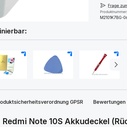
Frage zu
Produktnummer
M2101K7BG-0
inierbar:
+
+
+
roduktsicherheitsverordnung GPSR
Bewertungen
 Redmi Note 10S Akkudeckel (Rüc