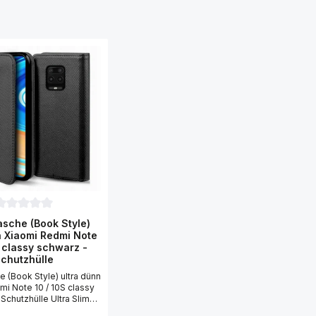
urchschnittliche Bewertung von 0 von 5 Sternen
sche (Book Style)
n Xiaomi Redmi Note
S classy schwarz -
5 Sternen
chutzhülle
 (Book Style) ultra dünn
mi Note 10 / 10S classy
Schutzhülle Ultra Slim
e Typ Classy (Klapp