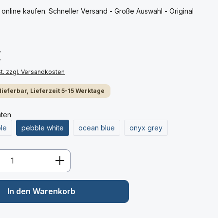
nline kaufen. Schneller Versand - Große Auswahl - Original
€
St. zzgl. Versandkosten
 lieferbar, Lieferzeit 5-15 Werktage
nten
ple
pebble white
ocean blue
onyx grey
Anzahl: Gib den gewünschten Wert ein 
In den Warenkorb