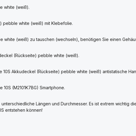
e white (weiß).
pebble white (weiß) mit Klebefolie.
 white (weiß) zu tauschen (wechseln), benötigen Sie einen Gehäu
deckel (Rückseite) pebble white (weiß).
e 10S Akkudeckel (Rückseite) pebble white (weiß) antistatische H
te 10S (M2101K7BG) Smartphone.
unterschiedliche Längen und Durchmesser. Es ist extrem wichtig di
10S entstehen können!