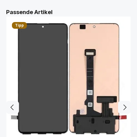
Produktgalerie überspringen
Passende Artikel
Tipp