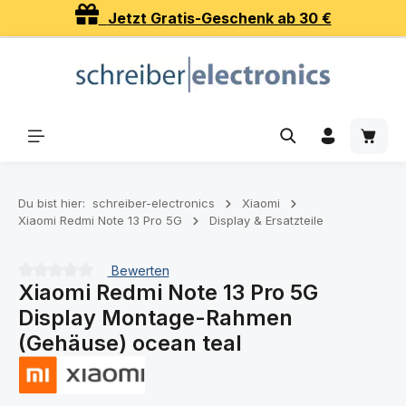
Jetzt Gratis-Geschenk ab 30 €
Zum Hauptinhalt springen
Waren
Du bist hier:
schreiber-electronics
Xiaomi
Xiaomi Redmi Note 13 Pro 5G
Display & Ersatzteile
Bewerten
Xiaomi Redmi Note 13 Pro 5G
Durchschnittliche Bewertung von 0 von 5 Sternen
Display Montage-Rahmen
(Gehäuse) ocean teal