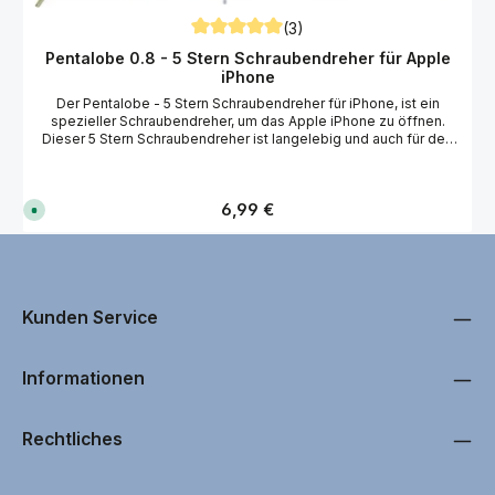
(3)
Durchschnittliche Bewertung von 5 von 5
Pentalobe 0.8 - 5 Stern Schraubendreher für Apple
iPhone
Der Pentalobe - 5 Stern Schraubendreher für iPhone, ist ein
spezieller Schraubendreher, um das Apple iPhone zu öffnen.
Dieser 5 Stern Schraubendreher ist langelebig und auch für den
professionellen Einsatz geeignet. Technische Daten 5 Stern
(Pentagon) Form 0,8x25 mm Werkzeuglänge: ca. 124 mm Drehbar
gelagerter Kopf Chrom-Molybdän-Vanadium-Stahl Passend für
Regulärer Preis:
6,99 €
Apple iPhone, Huawei, OnePlus, Samsung und viele weitere
S
o
Hersteller.
f
o
r
t
v
e
r
Kunden Service
f
ü
g
b
Informationen
a
r
,
L
i
Rechtliches
e
f
e
r