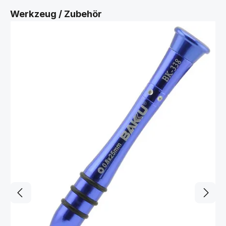
Produktgalerie überspringen
Werkzeug / Zubehör