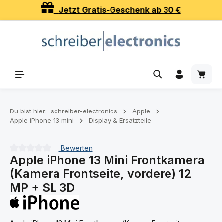
henk ab 30 €
Über 20 Jahre 
Zum Hauptinhalt springen
Waren
Du bist hier:
schreiber-electronics
Apple
Apple iPhone 13 mini
Display & Ersatzteile
Bewerten
Apple iPhone 13 Mini Frontkamera
Durchschnittliche Bewertung von 0 von 5 Sternen
(Kamera Frontseite, vordere) 12
MP + SL 3D