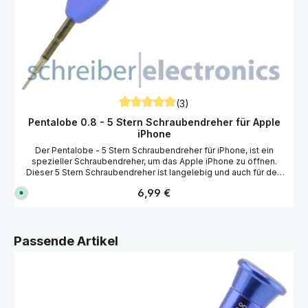
(3)
Durchschnittliche Bewertung von 5 von 5
Pentalobe 0.8 - 5 Stern Schraubendreher für Apple
iPhone
Der Pentalobe - 5 Stern Schraubendreher für iPhone, ist ein
spezieller Schraubendreher, um das Apple iPhone zu öffnen.
Dieser 5 Stern Schraubendreher ist langelebig und auch für den
professionellen Einsatz geeignet. Technische Daten 5 Stern
Regulärer Preis:
6,99 €
S
(Pentagon) Form 0,8x25 mm Werkzeuglänge: ca. 124 mm Drehbar
o
gelagerter Kopf Chrom-Molybdän-Vanadium-Stahl Passend für
f
Apple iPhone, Huawei, OnePlus, Samsung und viele weitere
o
r
Hersteller.
t
Produktgalerie überspringen
Passende Artikel
v
e
r
f
ü
g
b
a