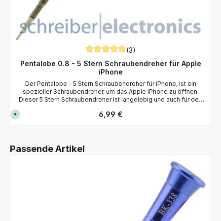
(3)
Durchschnittliche Bewertung von 5 von 5
Pentalobe 0.8 - 5 Stern Schraubendreher für Apple
iPhone
Der Pentalobe - 5 Stern Schraubendreher für iPhone, ist ein
spezieller Schraubendreher, um das Apple iPhone zu öffnen.
Dieser 5 Stern Schraubendreher ist langelebig und auch für den
professionellen Einsatz geeignet. Technische Daten 5 Stern
Regulärer Preis:
6,99 €
S
(Pentagon) Form 0,8x25 mm Werkzeuglänge: ca. 124 mm Drehbar
o
gelagerter Kopf Chrom-Molybdän-Vanadium-Stahl Passend für
f
Apple iPhone, Huawei, OnePlus, Samsung und viele weitere
o
r
Hersteller.
t
Produktgalerie überspringen
Passende Artikel
v
e
r
f
ü
g
b
a
r
,
L
i
e