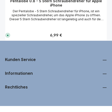
Pentalobe 0.8 - 5 Stern Schraubendreher für Apple
iPhone
Der Pentalobe - 5 Stern Schraubendreher für iPhone, ist ein
spezieller Schraubendreher, um das Apple iPhone zu öffnen.
Dieser 5 Stern Schraubendreher ist langelebig und auch für den
professionellen Einsatz geeignet. Technische Daten 5 Stern
(Pentagon) Form 0,8x25 mm Werkzeuglänge: ca. 124 mm Drehbar
gelagerter Kopf Chrom-Molybdän-Vanadium-Stahl Passend für
Regulärer Preis:
6,99 €
Apple iPhone, Huawei, OnePlus, Samsung und viele weitere
S
o
Hersteller.
f
o
r
t
v
e
r
Kunden Service
f
ü
g
b
Informationen
a
r
,
L
i
Rechtliches
e
f
e
r
u
n
g
i